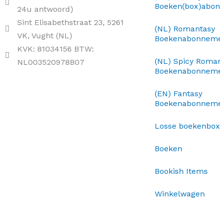
Boeken(box)abo
24u antwoord)
Sint Elisabethstraat 23, 5261
(NL) Romantasy
VK, Vught (NL)
Boekenabonnem
KVK: 81034156 BTW:
(NL) Spicy Roma
NL003520978B07
Boekenabonnem
(EN) Fantasy
Boekenabonnem
Losse boekenbo
Boeken
Bookish Items
Winkelwagen