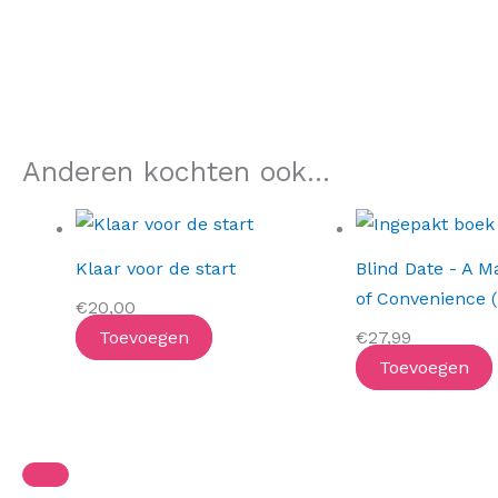
Anderen kochten ook...
Klaar voor de start
Blind Date - A M
of Convenience 
€
20,00
Toevoegen
€
27,99
Toevoegen