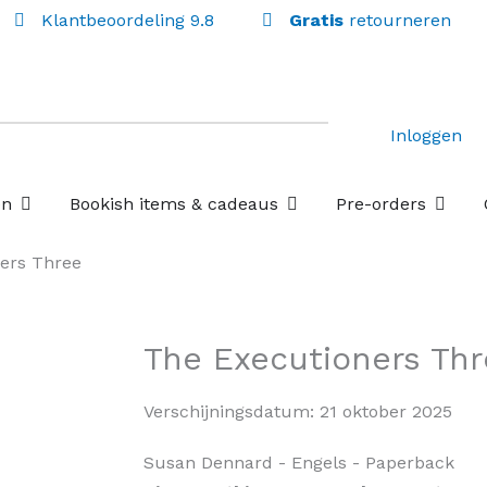
Klantbeoordeling 9.8
Gratis
retourneren
Inloggen
Open Losse boekenboxen
Open Bookish items & c
Open P
en
Bookish items & cadeaus
Pre-orders
ers Three
The Executioners Th
Verschijningsdatum:
21 oktober 2025
Susan Dennard
- Engels
- Paperback