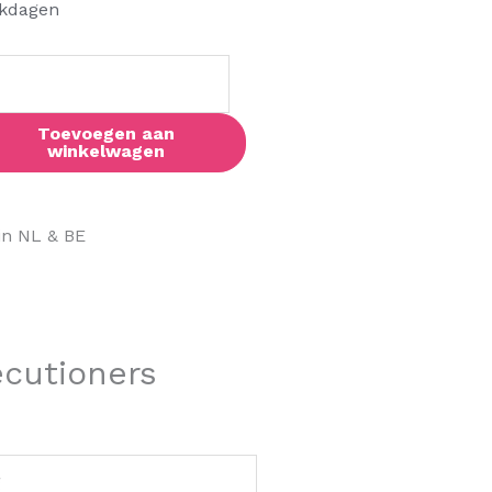
ee
kdagen
al
Toevoegen aan
winkelwagen
in NL & BE
ecutioners
g