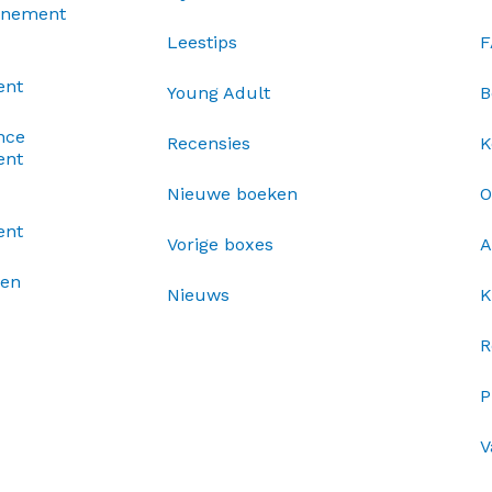
nnement
Leestips
F
ent
Young Adult
B
nce
Recensies
K
ent
Nieuwe boeken
O
ent
Vorige boxes
A
xen
Nieuws
K
R
P
V