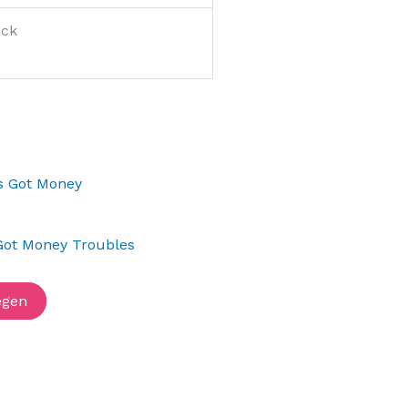
ack
Got Money Troubles
egen