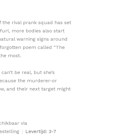
 the rival prank squad has set
furl, more bodies also start
ernatural warning signs around
 forgotten poem called “The
the most.
an’t be real, but she’s
 Because the murderer-or
, and their next target might
chikbaar via
cutioners
estelling
|
Levertijd: 3-7