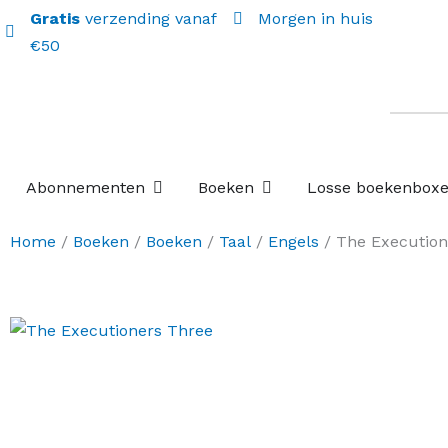
Gratis
verzending vanaf
Morgen in huis
€50
Open Abonnementen
Open Boeken
Abonnementen
Boeken
Losse boekenbox
Home
/
Boeken
/
Boeken
/
Taal
/
Engels
/ The Execution