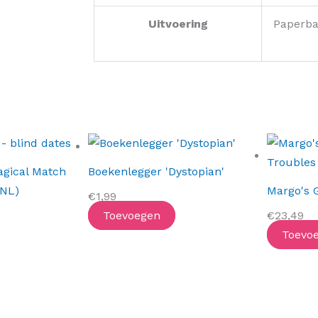
Uitvoering
Paperb
agical Match
Boekenlegger 'Dystopian'
(NL)
Margo's 
€
1,99
Toevoegen
€
23,49
Toevo