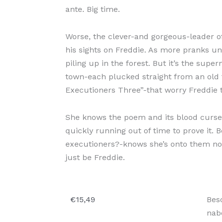
ante. Big time.
Worse, the clever-and gorgeous-leader of
his sights on Freddie. As more pranks un
piling up in the forest. But it’s the sup
town-each plucked straight from an old
Executioners Three”-that worry Freddie 
She knows the poem and its blood curse c
quickly running out of time to prove it.
executioners?-knows she’s onto them now
just be Freddie.
The
€
15,49
Bes
Exe
nab