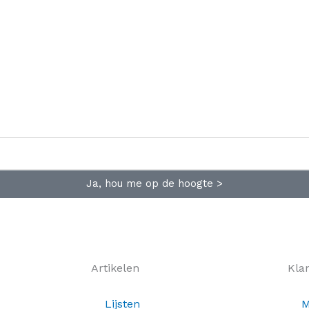
Ja, hou me op de hoogte >
Artikelen
Kla
Lijsten
M