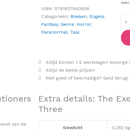
Thr
wer
ISBN:
9781837840908
aant
Categorieën:
Boeken
,
Engels
,
Fantasy
,
Genre
,
Horror
,
Paranormal
,
Taal
Altijd binnen 1-2 werkdagen bezorgd 
Altijd de beste prijzen
Niet goed of beschadigd? Geld terug!
tioners
Extra details: The Ex
Three
ekend van de
Gewicht
0,282 k