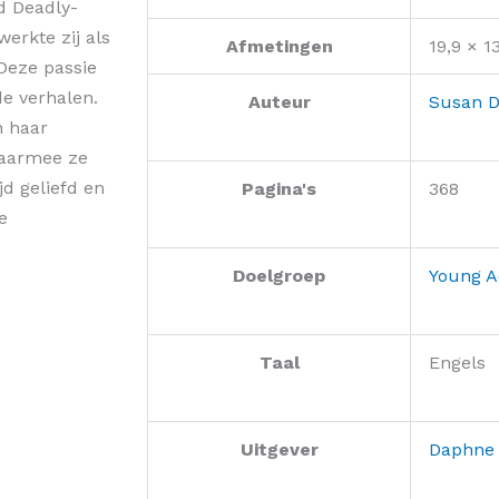
d Deadly-
 werkte zij als
Afmetingen
19,9 × 1
 Deze passie
de verhalen.
Auteur
Susan 
n haar
waarmee ze
d geliefd en
Pagina's
368
e
Doelgroep
Young A
Taal
Engels
Uitgever
Daphne 