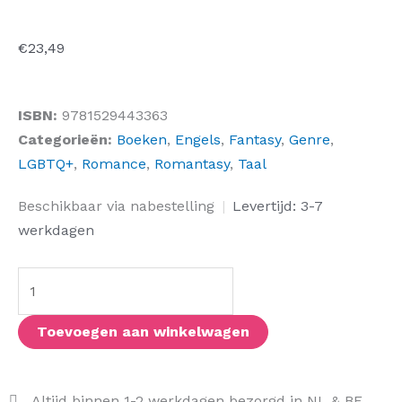
€
23,49
ISBN:
9781529443363
Categorieën:
Boeken
,
Engels
,
Fantasy
,
Genre
,
LGBTQ+
,
Romance
,
Romantasy
,
Taal
The
Beschikbaar via nabestelling
|
Levertijd: 3-7
River
werkdagen
Has
Roots
aantal
Toevoegen aan winkelwagen
Altijd binnen 1-2 werkdagen bezorgd in NL & BE