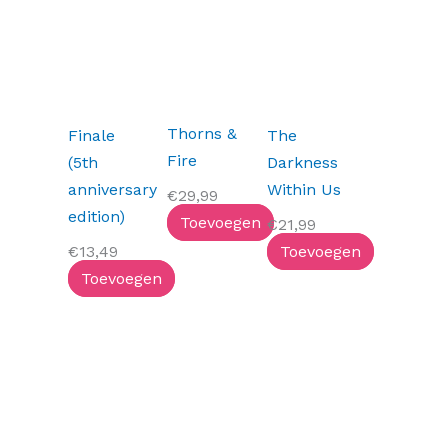
Thorns &
Finale
The
Fire
(5th
Darkness
anniversary
Within Us
€
29,99
edition)
Toevoegen
€
21,99
€
13,49
Toevoegen
Toevoegen