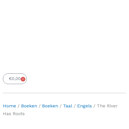
€
0,00
0
Winkelwagen
Home
/
Boeken
/
Boeken
/
Taal
/
Engels
/ The River
Has Roots