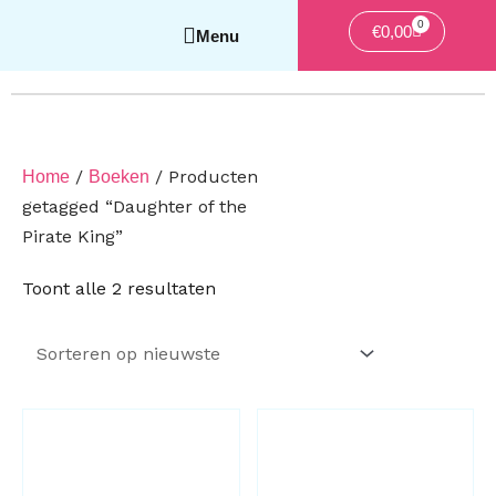
0
Winkelwag
€
0,00
/
/ Producten
Home
Boeken
getagged “Daughter of the
Pirate King”
Gesorteerd
Toont alle 2 resultaten
op
nieuwste