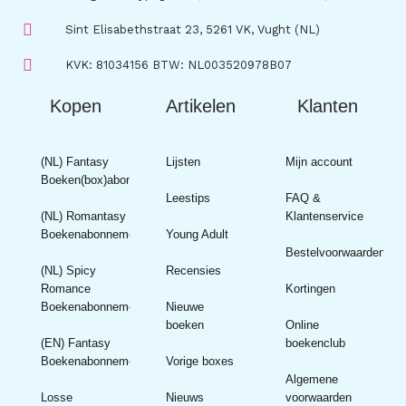
Sint Elisabethstraat 23, 5261 VK, Vught (NL)
KVK: 81034156 BTW: NL003520978B07
Kopen
Artikelen
Klanten
(NL) Fantasy
Lijsten
Mijn account
Boeken(box)abonnement
Leestips
FAQ &
(NL) Romantasy
Klantenservice
Boekenabonnement
Young Adult
Bestelvoorwaarden
(NL) Spicy
Recensies
Romance
Kortingen
Boekenabonnement
Nieuwe
boeken
Online
(EN) Fantasy
boekenclub
Boekenabonnement
Vorige boxes
Algemene
Losse
Nieuws
voorwaarden