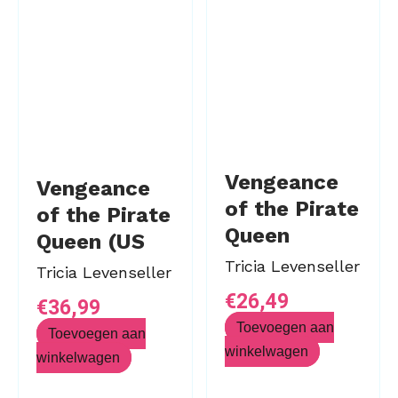
Vengeance
Vengeance
of the Pirate
of the Pirate
Queen
Queen (US
Limited
Tricia Levenseller
Tricia Levenseller
Edition)
€
26,49
€
36,99
Toevoegen aan
Toevoegen aan
winkelwagen
winkelwagen