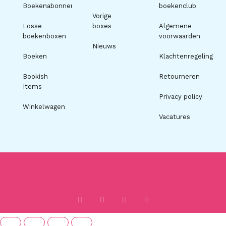
Boekenabonnement
boekenclub
Vorige
Losse
boxes
Algemene
boekenboxen
voorwaarden
Nieuws
Boeken
Klachtenregeling
Bookish
Retourneren
Items
Privacy policy
Winkelwagen
Vacatures
I
F
T
P
n
a
i
i
s
c
k
n
t
e
t
t