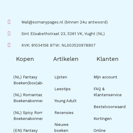
Mail@somanypages.nl (binnen 24u antwoord)
Sint Elisabethstraat 23, 5261 VK, Vught (NL)
KVK: 81034156 BTW: NL003520978B07
Kopen
Artikelen
Klanten
(NL) Fantasy
Lijsten
Mijn account
Boeken(box)abonnement
Leestips
FAQ &
(NL) Romantasy
Klantenservice
Boekenabonnement
Young Adult
Bestelvoorwaarden
(NL) Spicy Romance
Recensies
Boekenabonnement
Kortingen
Nieuwe
(EN) Fantasy
boeken
Online