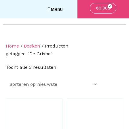
0
Winkelwa
€
0,00
Home
/
Boeken
/ Producten
getagged “De Grisha”
Gesorteerd
Toont alle 3 resultaten
op
nieuwste