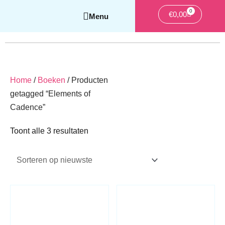
0
Winkelwag
€
0,00
Home
/
Boeken
/ Producten
getagged “Elements of
Cadence”
Gesorteerd
Toont alle 3 resultaten
op
nieuwste