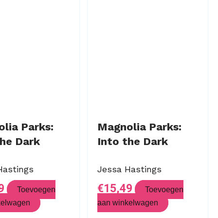
lia Parks:
Magnolia Parks:
the Dark
Into the Dark
Hastings
Jessa Hastings
9
€
15,49
Toevoegen
Toevoegen
kelwagen
aan winkelwagen