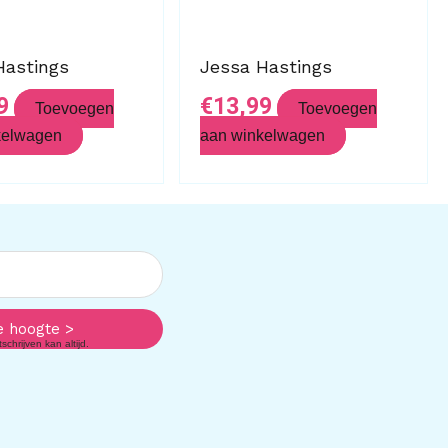
Hastings
Jessa Hastings
9
€
13,99
Toevoegen
Toevoegen
kelwagen
aan winkelwagen
e hoogte >
chrijven kan altijd.