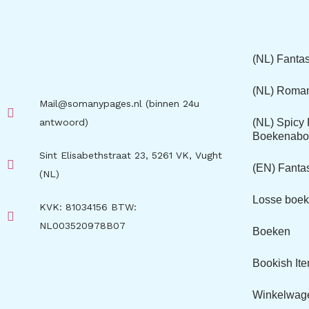
(NL) Fanta
(NL) Roma
Mail@somanypages.nl (binnen 24u
antwoord)
(NL) Spic
Boekenabo
Sint Elisabethstraat 23, 5261 VK, Vught
(EN) Fant
(NL)
Losse boe
KVK: 81034156 BTW:
NL003520978B07
Boeken
Bookish It
Winkelwag