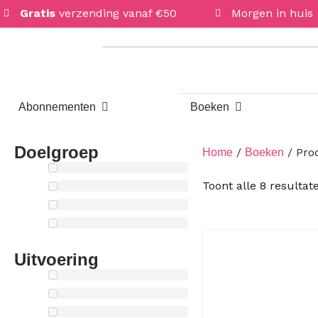
Gratis
verzending vanaf €50
Morgen in huis
Open Abonnementen
Open Boeken
Abonnementen
Boeken
Doelgroep
/
/ Pro
Home
Boeken
Toont alle 8 resultat
Uitvoering