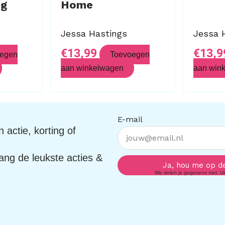
ng
Home
Jessa Hastings
Jessa 
€
13,99
€
13,9
egen
Toevoegen
aan winkelwagen
aan win
E-mail
 actie, korting of
vang de leukste acties &
Ja, hou me op d
We delen je gegevens niet. Uits