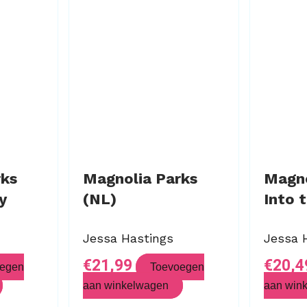
rks
Magnolia Parks
Magno
y
(NL)
Into 
Jessa Hastings
Jessa 
€
21,99
€
20,4
egen
Toevoegen
aan winkelwagen
aan win