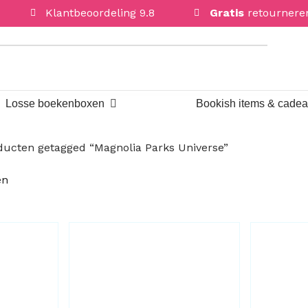
Klantbeoordeling 9.8
Gratis
retournere
Open Losse boekenboxen
Losse boekenboxen
Bookish items & cade
ducten getagged “Magnolia Parks Universe”
Gesorteerd
en
op
nieuwste