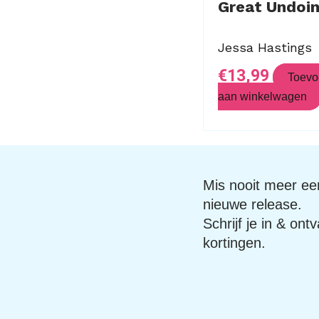
Great Undoi
Jessa Hastings
€
13,99
Toevo
aan winkelwagen
Mis nooit meer een
nieuwe release.
Schrijf je in & ont
kortingen.