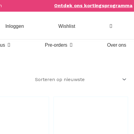
n
Ontdek ons kortingsprogramma
Inloggen
Wishlist
Open Bookish items & cadeaus
Open Pre-orders
aus
Pre-orders
Over ons