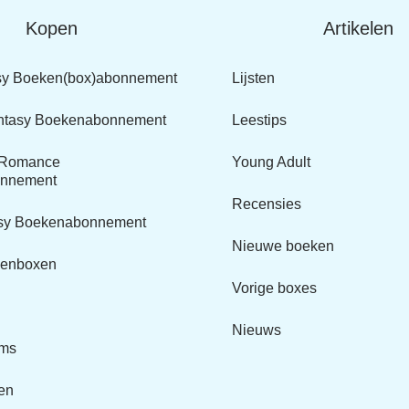
Kopen
Artikelen
sy Boeken(box)abonnement
Lijsten
ntasy Boekenabonnement
Leestips
y Romance
Young Adult
nnement
Recensies
asy Boekenabonnement
Nieuwe boeken
kenboxen
Vorige boxes
Nieuws
ems
en