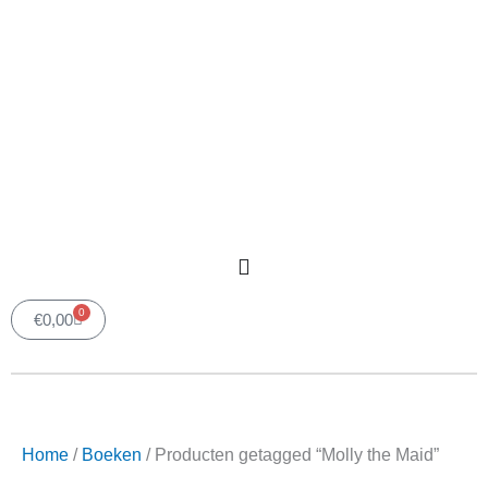
0
Winkelwagen
€
0,00
Home
/
Boeken
/ Producten getagged “Molly the
Maid”