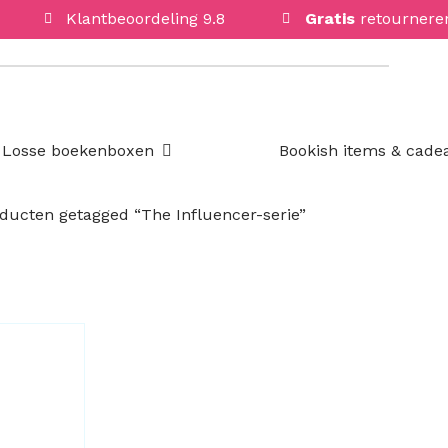
Klantbeoordeling 9.8
Gratis
retournere
Open Losse boekenboxen
Losse boekenboxen
Bookish items & cade
ducten getagged “The Influencer-serie”