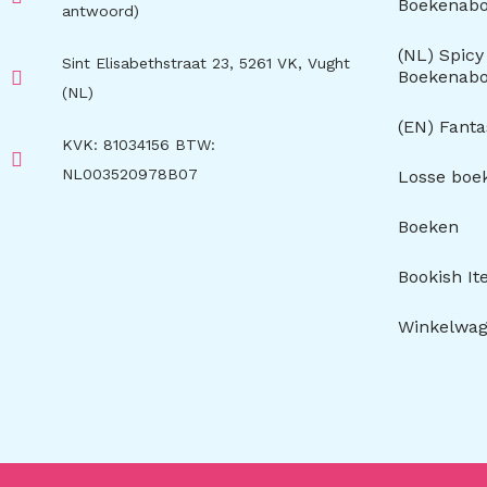
Boekenab
antwoord)
(NL) Spic
Sint Elisabethstraat 23, 5261 VK, Vught
Boekenab
(NL)
(EN) Fant
KVK: 81034156 BTW:
NL003520978B07
Losse boe
Boeken
Bookish I
Winkelwa