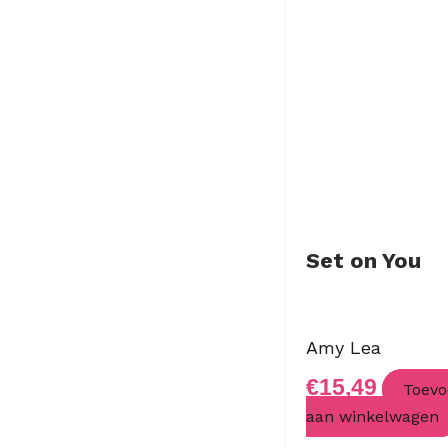
Set on You
Amy Lea
€
15,49
Toevo
aan winkelwagen