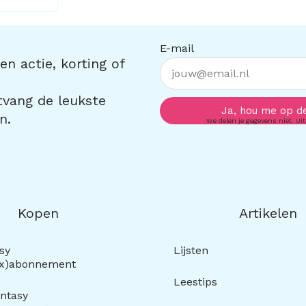
E-mail
n actie, korting of
ntvang de leukste
Ja, hou me op d
n.
We delen je gegevens niet. Uit
Kopen
Artikelen
sy
Lijsten
ox)abonnement
Leestips
ntasy