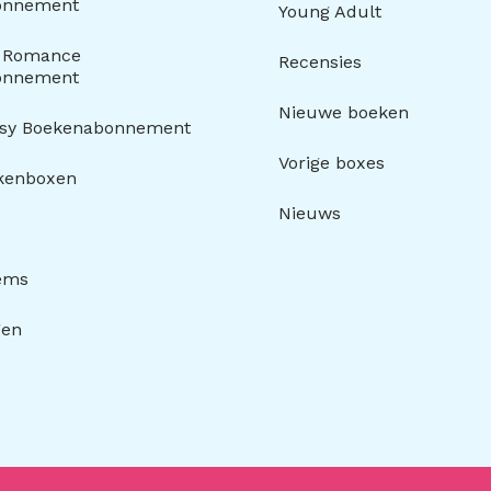
onnement
Young Adult
y Romance
Recensies
onnement
Nieuwe boeken
asy Boekenabonnement
Vorige boxes
kenboxen
Nieuws
tems
gen