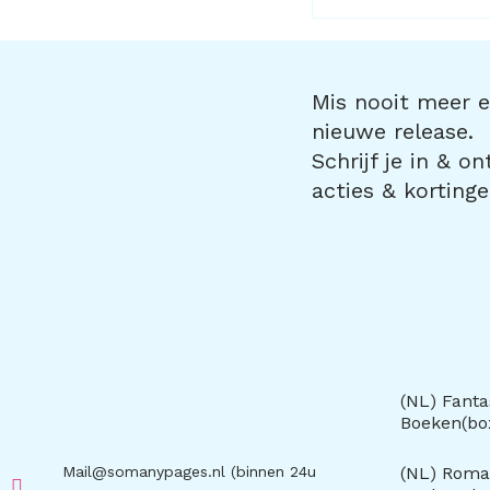
Mis nooit meer ee
nieuwe release.
Schrijf je in & o
acties & kortinge
(NL) Fanta
Boeken(b
Mail@somanypages.nl (binnen 24u
(NL) Roma