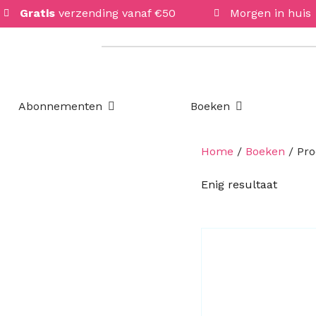
Gratis
verzending vanaf €50
Morgen in huis
Open Abonnementen
Open Boeken
Abonnementen
Boeken
Home
/
Boeken
/ Pro
Enig resultaat