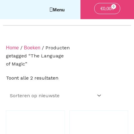
0
Winkelwag
€
0,00
/
/ Producten
Home
Boeken
getagged “The Language
of Magic”
Gesorteerd
Toont alle 2 resultaten
op
nieuwste