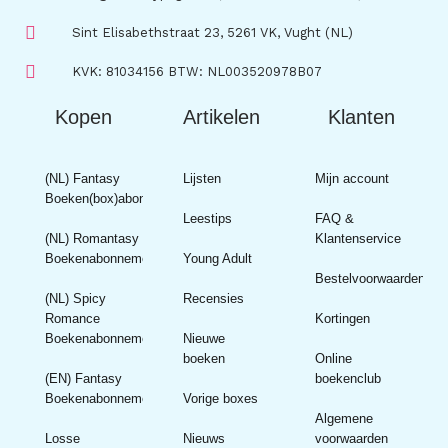
Sint Elisabethstraat 23, 5261 VK, Vught (NL)
KVK: 81034156 BTW: NL003520978B07
Kopen
Artikelen
Klanten
(NL) Fantasy
Lijsten
Mijn account
Boeken(box)abonnement
Leestips
FAQ &
(NL) Romantasy
Klantenservice
Boekenabonnement
Young Adult
Bestelvoorwaarden
(NL) Spicy
Recensies
Romance
Kortingen
Boekenabonnement
Nieuwe
boeken
Online
(EN) Fantasy
boekenclub
Boekenabonnement
Vorige boxes
Algemene
Losse
Nieuws
voorwaarden