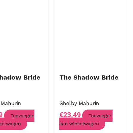
hadow Bride
The Shadow Bride
 Mahurin
Shelby Mahurin
9
€
23,49
Toevoegen
Toevoegen
kelwagen
aan winkelwagen