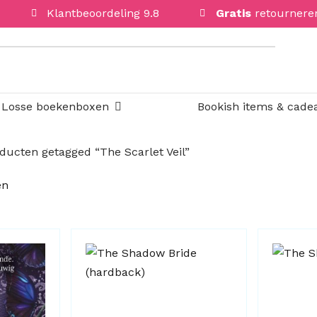
Klantbeoordeling 9.8
Gratis
retournere
Open Losse boekenboxen
Losse boekenboxen
Bookish items & cade
ducten getagged “The Scarlet Veil”
Gesorteerd
en
op
nieuwste