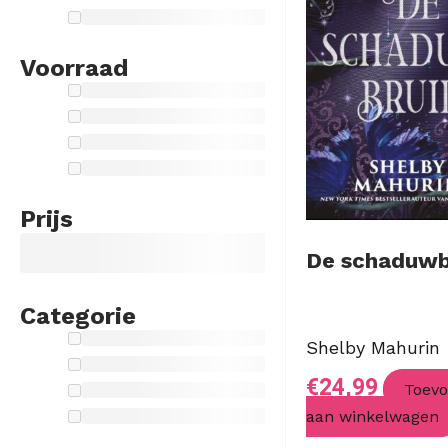
Voorraad
Prijs
De schaduwb
Categorie
Shelby Mahurin
€
24,99
Toev
aan winkelwagen