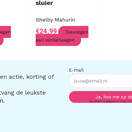
sluier
Shelby Mahurin
€
24,99
oegen
Toevoegen
aan winkelwagen
E-mail
n actie, korting of
ntvang de leukste
Ja, hou me op d
n.
We delen je gegevens niet. Uit