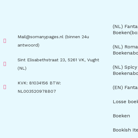
(NL) Fanta
Boeken(b
Mail@somanypages.nl (binnen 24u
antwoord)
(NL) Roma
Boekenab
Sint Elisabethstraat 23, 5261 VK, Vught
(NL) Spic
(NL)
Boekenab
KVK: 81034156 BTW:
(EN) Fant
NL003520978B07
Losse boe
Boeken
Bookish I