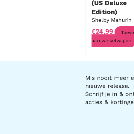
(US Deluxe
Edition)
Shelby Mahurin
€
24,99
Toev
aan winkelwagen
Mis nooit meer ee
nieuwe release.
Schrijf je in & o
acties & kortinge