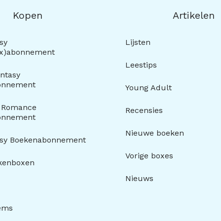
Kopen
Artikelen
sy
Lijsten
ox)abonnement
Leestips
ntasy
onnement
Young Adult
y Romance
Recensies
onnement
Nieuwe boeken
asy Boekenabonnement
Vorige boxes
kenboxen
Nieuws
tems