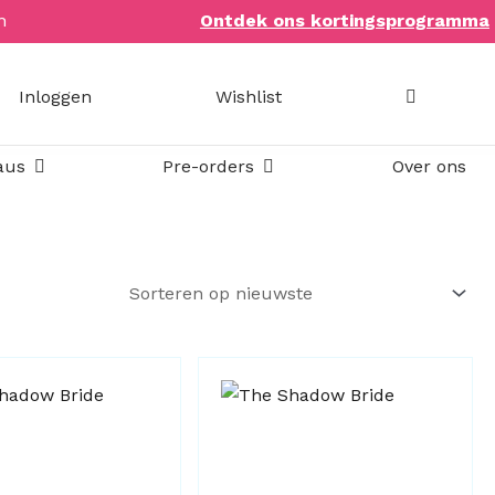
n
Ontdek ons kortingsprogramma
Inloggen
Wishlist
Open Bookish items & cadeaus
Open Pre-orders
aus
Pre-orders
Over ons