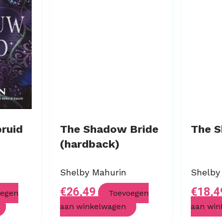
ruid
The Shadow Bride
The S
(hardback)
Shelby Mahurin
Shelby
€
26,49
€
18,4
oegen
Toevoegen
aan winkelwagen
aan win