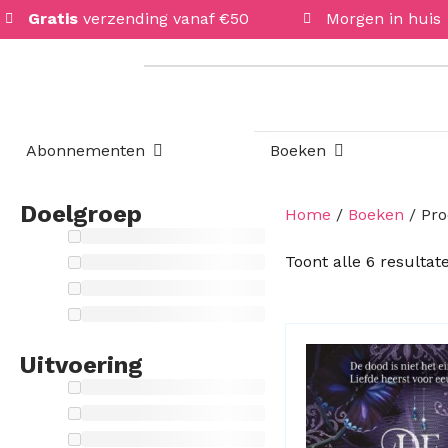
Gratis
verzending vanaf €50
Morgen in huis
Open Abonnementen
Open Boeken
Abonnementen
Boeken
Doelgroep
Home
/
Boeken
/ Pro
Toont alle 6 resultat
Uitvoering