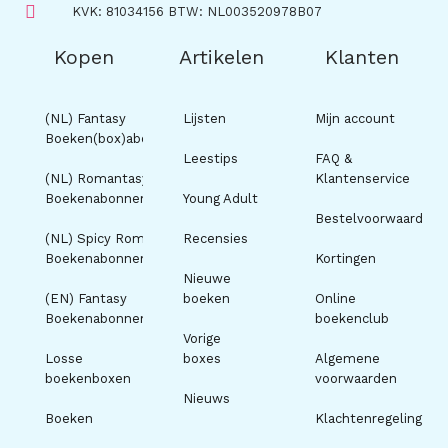
KVK: 81034156 BTW: NL003520978B07
Kopen
Artikelen
Klanten
(NL) Fantasy
Lijsten
Mijn account
Boeken(box)abonnement
Leestips
FAQ &
(NL) Romantasy
Klantenservice
Boekenabonnement
Young Adult
Bestelvoorwaarden
(NL) Spicy Romance
Recensies
Boekenabonnement
Kortingen
Nieuwe
(EN) Fantasy
boeken
Online
Boekenabonnement
boekenclub
Vorige
Losse
boxes
Algemene
boekenboxen
voorwaarden
Nieuws
Boeken
Klachtenregeling