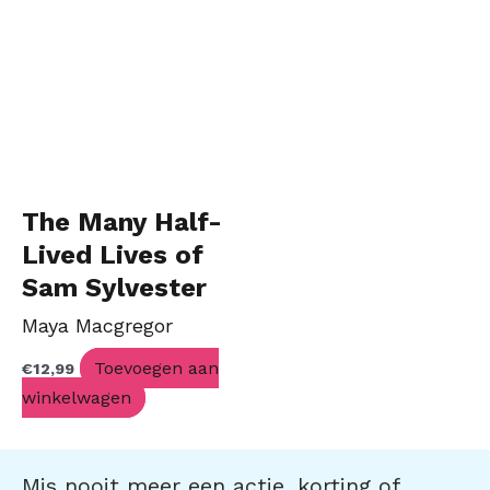
The Many Half-
Lived Lives of
Sam Sylvester
Maya Macgregor
Toevoegen aan
€
12,99
winkelwagen
Mis nooit meer een actie, korting of