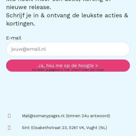
nieuwe release.
Schrijf je in & ontvang de leukste acties &
kortingen.
E-mail
Ja, hou me op de hoogte >
We delen je gegevens niet. Uitschrijven kan altijd.
Mail@somanypages.nl (binnen 24u antwoord)
Sint Elisabethstraat 23, 5261 VK, Vught (NL)