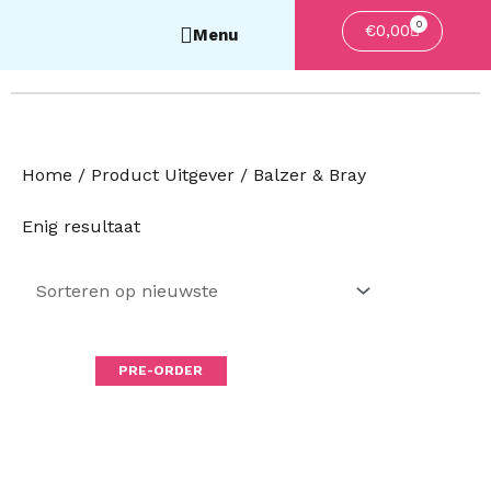
0
Winkelwa
€
0,00
Home
/ Product Uitgever / Balzer & Bray
Enig resultaat
PRE-ORDER