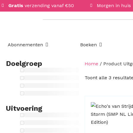
Gratis
verzending vanaf €50
Morgen in huis
Open Abonnementen
Open Boeken
Abonnementen
Boeken
Doelgroep
Home
/ Product Uitg
Toont alle 3 resultat
Uitvoering