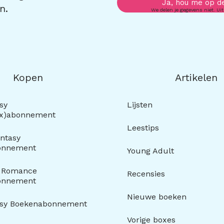
Ja, hou me op d
n.
We delen je gegevens niet. Uit
Kopen
Artikelen
sy
Lijsten
ox)abonnement
Leestips
ntasy
onnement
Young Adult
y Romance
Recensies
onnement
Nieuwe boeken
asy Boekenabonnement
Vorige boxes