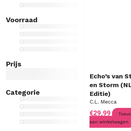
Voorraad
Prijs
Echo’s van St
en Storm (N
Categorie
Editie)
C.L. Mecca
€
29,99
Toev
aan winkelwagen