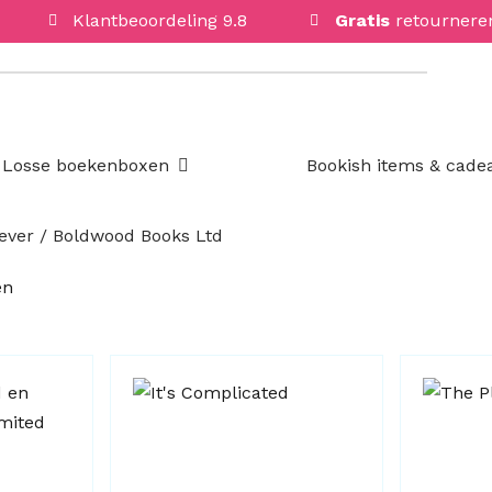
Klantbeoordeling 9.8
Gratis
retournere
Open Losse boekenboxen
Losse boekenboxen
Bookish items & cade
ever / Boldwood Books Ltd
Gesorteerd
en
op
nieuwste