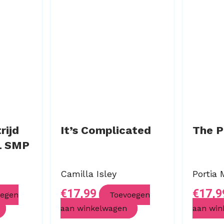
rijd
It’s Complicated
The P
L SMP
Camilla Isley
Portia
€
17,99
€
17,9
oegen
Toevoegen
aan winkelwagen
aan win