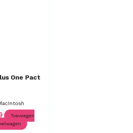
lus One Pact
 MacIntosh
9
Toevoegen
kelwagen