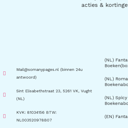
acties & kortinge
(NL) Fanta
Boeken(b
Mail@somanypages.nl (binnen 24u
antwoord)
(NL) Roma
Boekenab
Sint Elisabethstraat 23, 5261 VK, Vught
(NL) Spic
(NL)
Boekenab
KVK: 81034156 BTW:
(EN) Fant
NL003520978B07