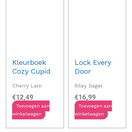
Kleurboek
Lock Every
Cozy Cupid
Door
Cherry Lam
Riley Sager
€
12,49
€
16,99
Toevoegen aan
Toevoegen aan
winkelwagen
winkelwagen