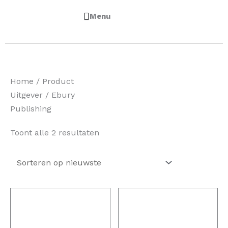
0
Winkelwa
€
0,00
Home
/ Product
Uitgever / Ebury
Publishing
Gesorteerd
Toont alle 2 resultaten
op
nieuwste