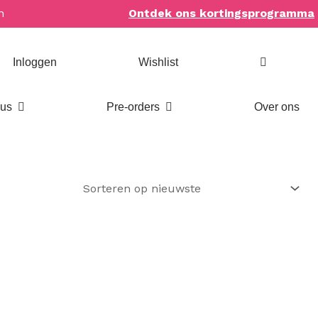
n
Ontdek ons kortingsprogramma
Inloggen
Wishlist
Open Bookish items & cadeaus
Open Pre-orders
aus
Pre-orders
Over ons