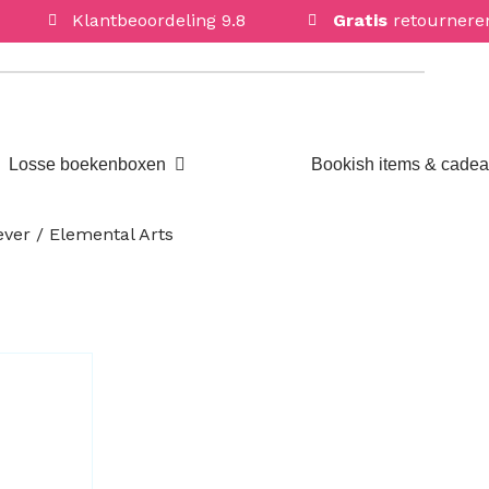
Klantbeoordeling 9.8
Gratis
retournere
Open Losse boekenboxen
Losse boekenboxen
Bookish items & cade
ver / Elemental Arts