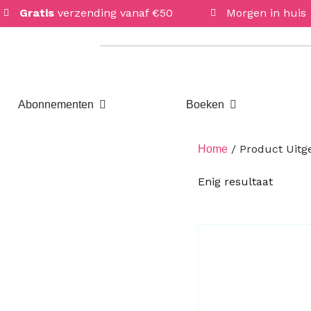
Gratis
verzending vanaf €50
Morgen in huis
Open Abonnementen
Open Boeken
Abonnementen
Boeken
/ Product Uitge
Home
Enig resultaat