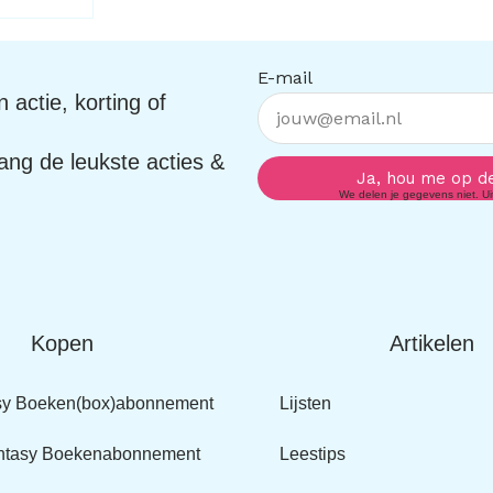
E-mail
 actie, korting of
vang de leukste acties &
Ja, hou me op d
We delen je gegevens niet. Uits
Kopen
Artikelen
sy Boeken(box)abonnement
Lijsten
ntasy Boekenabonnement
Leestips