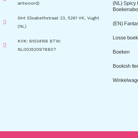
antwoord)
(NL) Spic
Boekenabo
Sint Elisabethstraat 23, 5261 VK, Vught
(EN) Fant
(NL)
Losse boe
KVK: 81034156 BTW:
NL003520978B07
Boeken
Bookish It
Winkelwag