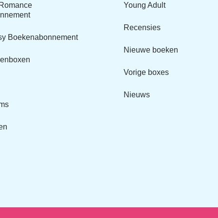
y Romance
Young Adult
nnement
Recensies
asy Boekenabonnement
Nieuwe boeken
kenboxen
Vorige boxes
Nieuws
ems
en