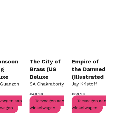
onsoon
The City of
Empire of
ng
Brass (US
the Damned
uxe
Deluxe
(Illustrated
 Guanzon
SA Chakraborty
Jay Kristoff
erback
Collector’s
Special
ion)
Edition)
Edition)
9
€
40,99
€
69,99
voegen aan
Toevoegen aan
Toevoegen aan
lwagen
winkelwagen
winkelwagen