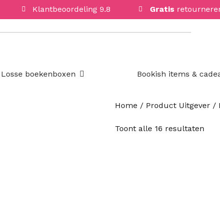
Klantbeoordeling 9.8
Gratis
retournere
Open Losse boekenboxen
Losse boekenboxen
Bookish items & cade
Home
/ Product Uitgever /
Ges
Toont alle 16 resultaten
op
nie