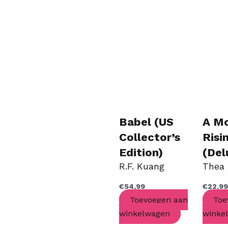
Babel (US
A M
Collector’s
Risi
Edition)
(Del
R.F. Kuang
Thea
Pap
Edit
€
54,99
€
22,9
Toevoegen aan
Toe
winkelwagen
winke