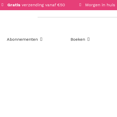
Gratis
verzending vanaf €50
Morgen in huis
Open Abonnementen
Open Boeken
Abonnementen
Boeken