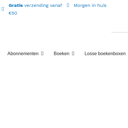
Gratis
verzending vanaf
Morgen in huis
€50
Open Abonnementen
Open Boeken
Abonnementen
Boeken
Losse boekenboxen