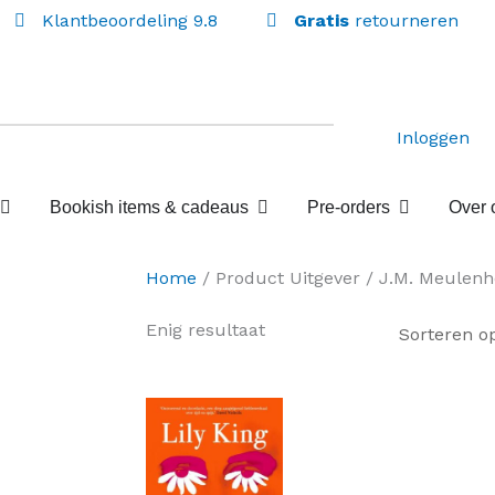
Klantbeoordeling 9.8
Gratis
retourneren
Inloggen
Open Losse boekenboxen
Open Bookish items & cadeau
Open Pre-or
Bookish items & cadeaus
Pre-orders
Over 
Home
/ Product Uitgever / J.M. Meulenh
Enig resultaat