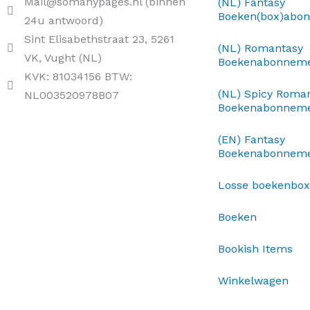
Mail@somanypages.nl (binnen
(NL) Fantasy
Boeken(box)abo
24u antwoord)
Sint Elisabethstraat 23, 5261
(NL) Romantasy
VK, Vught (NL)
Boekenabonnem
KVK: 81034156 BTW:
(NL) Spicy Roma
NL003520978B07
Boekenabonnem
(EN) Fantasy
Boekenabonnem
Losse boekenbo
Boeken
Bookish Items
Winkelwagen