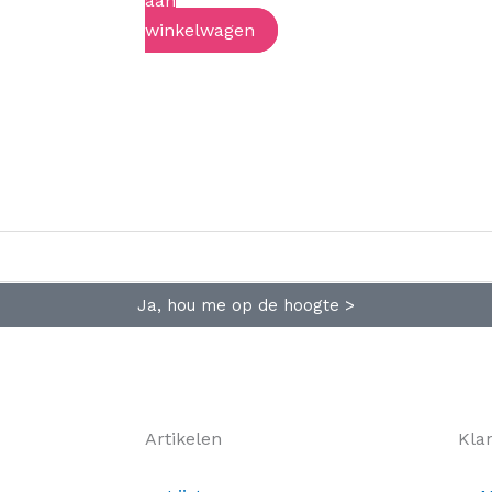
aan
winkelwagen
Ja, hou me op de hoogte >
Artikelen
Kla