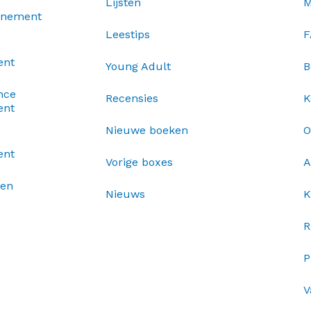
Lijsten
M
nnement
Leestips
F
ent
Young Adult
B
nce
Recensies
K
ent
Nieuwe boeken
O
ent
Vorige boxes
A
xen
Nieuws
K
R
P
V