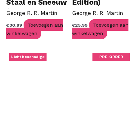
Staal en Sneeuw
Edition)
(NL Limited
George R. R. Martin
George R. R. Martin
Edition)
Toevoegen aan
Toevoegen aan
€
30,99
€
25,99
winkelwagen
winkelwagen
Oorspronkelijke
Huidige
Licht beschadigd
PRE-ORDER
prijs
prijs
was:
is:
€34,99.
€27,99.