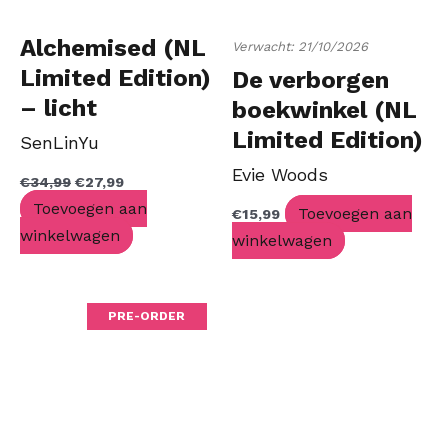
Alchemised (NL
Verwacht: 21/10/2026
Limited Edition)
De verborgen
– licht
boekwinkel (NL
beschadigd
Limited Edition)
SenLinYu
Evie Woods
€
34,99
€
27,99
Toevoegen aan
Toevoegen aan
€
15,99
winkelwagen
winkelwagen
PRE-ORDER