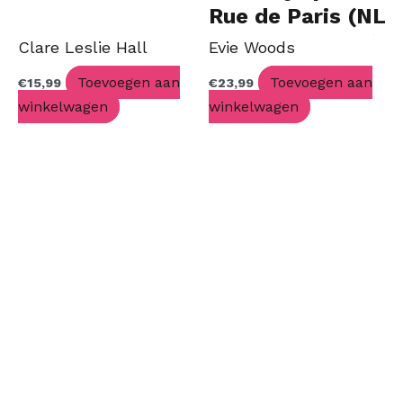
Rue de Paris (NL
Limited Edition)
Clare Leslie Hall
Evie Woods
Toevoegen aan
Toevoegen aan
€
15,99
€
23,99
winkelwagen
winkelwagen