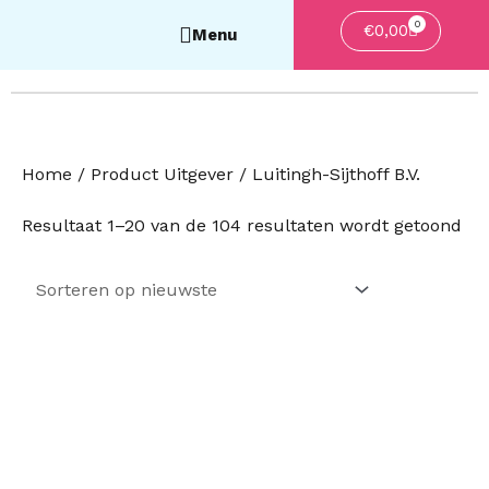
0
Winkelwa
€
0,00
Home
/ Product Uitgever / Luitingh-Sijthoff B.V.
Ges
Resultaat 1–20 van de 104 resultaten wordt getoond
op
ni