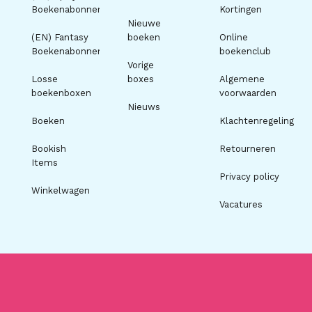
Boekenabonnement
Kortingen
Nieuwe
(EN) Fantasy
boeken
Online
Boekenabonnement
boekenclub
Vorige
Losse
boxes
Algemene
boekenboxen
voorwaarden
Nieuws
Boeken
Klachtenregeling
Bookish
Retourneren
Items
Privacy policy
Winkelwagen
Vacatures