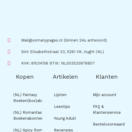
Mail@somanypages.nl (binnen 24u antwoord)
Sint Elisabethstraat 23, 5261 VK, Vught (NL)
KVK: 81034156 BTW: NL003520978B07
Kopen
Artikelen
Klanten
(NL) Fantasy
Lijsten
Mijn account
Boeken(box)abonnement
Leestips
FAQ &
(NL) Romantasy
Klantenservice
Boekenabonnement
Young Adult
Bestelvoorwaarden
(NL) Spicy Romance
Recensies