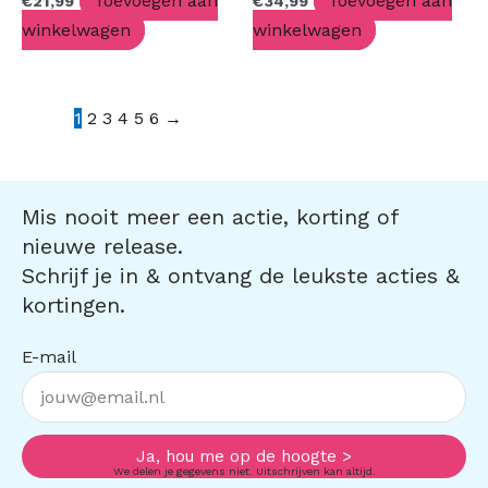
Toevoegen aan
Toevoegen aan
€
21,99
€
34,99
winkelwagen
winkelwagen
1
2
3
4
5
6
→
Mis nooit meer een actie, korting of
nieuwe release.
Schrijf je in & ontvang de leukste acties &
kortingen.
E-mail
Ja, hou me op de hoogte >
We delen je gegevens niet. Uitschrijven kan altijd.