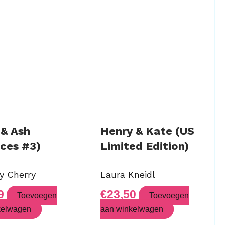
 & Ash
Henry & Kate (US
ces #3)
Limited Edition)
ny Cherry
Laura Kneidl
9
€
23,50
Toevoegen
Toevoegen
kelwagen
aan winkelwagen