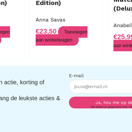
on)
Edition)
(Delu
Anna Savas
Anabel
€
23,50
egen
Toevoegen
€
25,9
aan winkelwagen
aan win
E-mail
 actie, korting of
vang de leukste acties &
Ja, hou me op d
We delen je gegevens niet. Uits