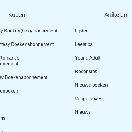
Kopen
Artikelen
sy Boeken(box)abonnement
Lijsten
ntasy Boekenabonnement
Leestips
y Romance
Young Adult
nnement
Recensies
asy Boekenabonnement
Nieuwe boeken
kenboxen
Vorige boxes
Nieuws
ems
en