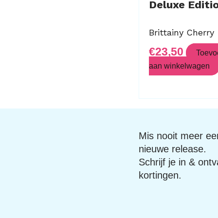
Deluxe Editi
Brittainy Cherry
€
23,50
Toevo
aan winkelwagen
Mis nooit meer een
nieuwe release.
Schrijf je in & ont
kortingen.