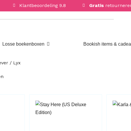
Klantbeoordeling 9.8
Gratis
retournere
Open Losse boekenboxen
Losse boekenboxen
Bookish items & cade
ver / Lyx
Gesorteerd
en
op
nieuwste