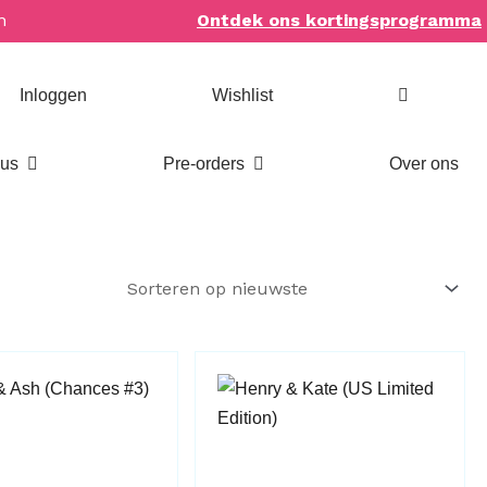
n
Ontdek ons kortingsprogramma
Inloggen
Wishlist
Open Bookish items & cadeaus
Open Pre-orders
aus
Pre-orders
Over ons