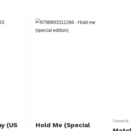
Verwacht: 
ay (US
Hold Me (Special
Match