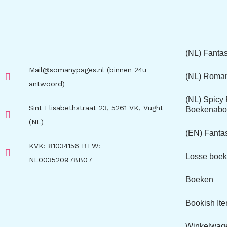
(NL) Fanta
Mail@somanypages.nl (binnen 24u
(NL) Roma
antwoord)
(NL) Spic
Sint Elisabethstraat 23, 5261 VK, Vught
Boekenabo
(NL)
(EN) Fant
KVK: 81034156 BTW:
Losse boe
NL003520978B07
Boeken
Bookish It
Winkelwag