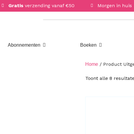
Gratis
verzending vanaf €50
Morgen in huis
Open Abonnementen
Open Boeken
Abonnementen
Boeken
/ Product Uitge
Home
Toont alle 8 resultat