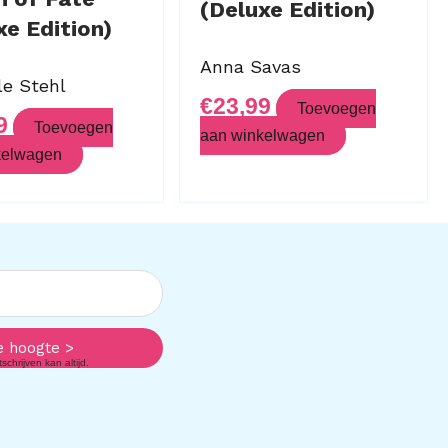
(Deluxe Edition)
xe Edition)
Anna Savas
le Stehl
€
23,99
Toevoegen
9
Toevoegen
aan winkelwagen
kelwagen
e hoogte >
chrijven kan altijd.