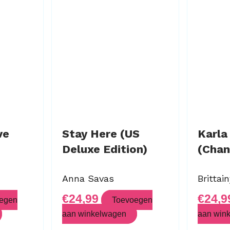
ve
Stay Here (US
Karla
Deluxe Edition)
(Chan
Anna Savas
Brittai
€
24,99
€
24,9
egen
Toevoegen
aan winkelwagen
aan win