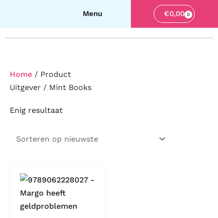
€
0,00
0
Winkelw
Home
/ Product
Uitgever / Mint Books
Enig resultaat