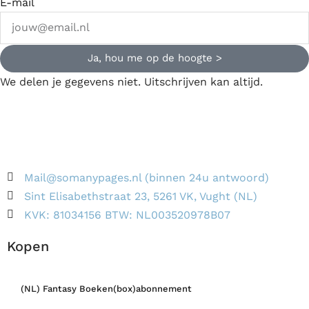
E-mail
Ja, hou me op de hoogte >
We delen je gegevens niet. Uitschrijven kan altijd.
Mail@somanypages.nl (binnen 24u antwoord)
Sint Elisabethstraat 23, 5261 VK, Vught (NL)
KVK: 81034156 BTW: NL003520978B07
Kopen
(NL) Fantasy Boeken(box)abonnement