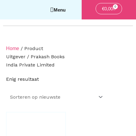
0
Winkelwag
€
0,00
/ Product
Home
Uitgever / Prakash Books
India Private Limited
Enig resultaat