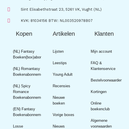
Sint Elisabethstraat 23, 5261 VK, Vught (NL)
KVK: 81034156 BTW: NL003520978B07
Kopen
Artikelen
Klanten
(NL) Fantasy
Lijsten
Mijn account
Boeken(box)abonnement
Leestips
FAQ &
(NL) Romantasy
Klantenservice
Boekenabonnement
Young Adult
Bestelvoorwaarden
(NL) Spicy
Recensies
Romance
Kortingen
Boekenabonnement
Nieuwe
boeken
Online
(EN) Fantasy
boekenclub
Boekenabonnement
Vorige boxes
Algemene
Losse
Nieuws
voorwaarden