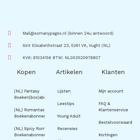
Mail@somanypages.nl (binnen 24u antwoord)
Sint Elisabethstraat 23, 5261 VK, Vught (NL)
KVK: 81034156 BTW: NL003520978B07
Kopen
Artikelen
Klanten
(NL) Fantasy
Lijsten
Mijn account
Boeken(box)abonnement
Leestips
FAQ &
(NL) Romantasy
Klantenservice
Boekenabonnement
Young Adult
Bestelvoorwaarden
(NL) Spicy Romance
Recensies
Boekenabonnement
Kortingen