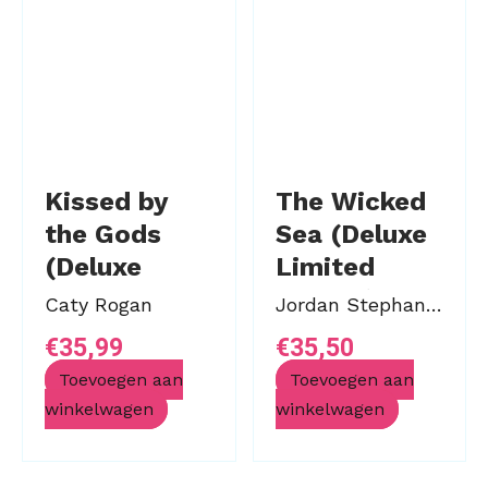
Kissed by
The Wicked
the Gods
Sea (Deluxe
(Deluxe
Limited
Limited
Edition)
Caty Rogan
Jordan Stephanie Gray
Edition)
€
35,99
€
35,50
Toevoegen aan
Toevoegen aan
winkelwagen
winkelwagen