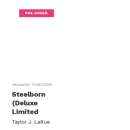
PRE-ORDER
Verwacht: 11/08/2026
Steelborn
(Deluxe
Limited
Edition)
Taylor J. LaRue