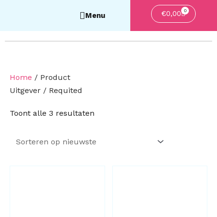
0
Winkelwa
€
0,00
Home
/ Product
Uitgever / Requited
Gesorteerd
Toont alle 3 resultaten
op
nieuwste