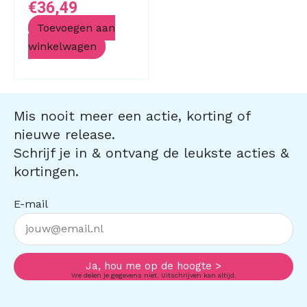
€
36,49
Toevoegen aan
winkelwagen
Mis nooit meer een actie, korting of
nieuwe release.
Schrijf je in & ontvang de leukste acties &
kortingen.
E-mail
Ja, hou me op de hoogte >
We delen je gegevens niet. Uitschrijven kan altijd.