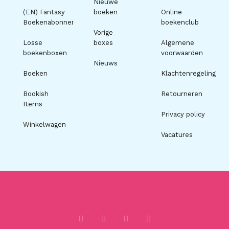
Nieuwe
(EN) Fantasy
boeken
Online
Boekenabonnement
boekenclub
Vorige
Losse
boxes
Algemene
boekenboxen
voorwaarden
Nieuws
Boeken
Klachtenregeling
Bookish
Retourneren
Items
Privacy policy
Winkelwagen
Vacatures
I
F
T
P
n
a
i
i