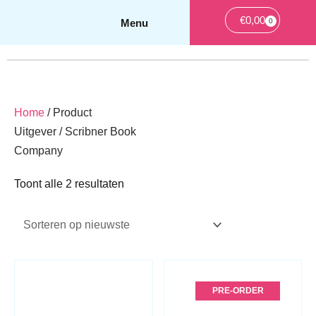
€
0,00
0
Winkelw
Home
/ Product
Uitgever / Scribner Book
Company
Gesorteerd
Toont alle 2 resultaten
op
nieuwste
PRE-ORDER