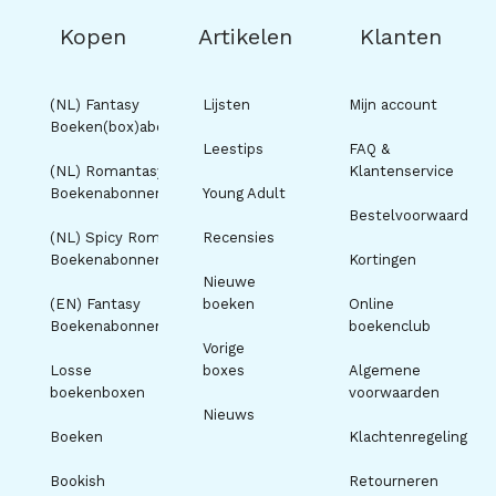
Kopen
Artikelen
Klanten
(NL) Fantasy
Lijsten
Mijn account
Boeken(box)abonnement
Leestips
FAQ &
(NL) Romantasy
Klantenservice
Boekenabonnement
Young Adult
Bestelvoorwaarden
(NL) Spicy Romance
Recensies
Boekenabonnement
Kortingen
Nieuwe
(EN) Fantasy
boeken
Online
Boekenabonnement
boekenclub
Vorige
Losse
boxes
Algemene
boekenboxen
voorwaarden
Nieuws
Boeken
Klachtenregeling
Bookish
Retourneren