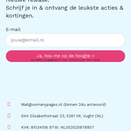
Schrijf je in & ontvang de leukste acties &
kortingen.
E-mail
Ja, hou me op de hoogte >
We delen je gegevens niet. Uitschrijven kan altijd.
Mail@somanypages.nl (binnen 24u antwoord)
Sint Elisabethstraat 23, 5261 VK, Vught (NL)
KVK: 81034156 BTW: NL003520978B07