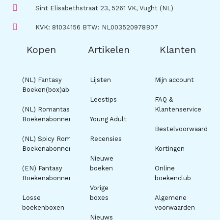
Sint Elisabethstraat 23, 5261 VK, Vught (NL)
KVK: 81034156 BTW: NL003520978B07
Kopen
Artikelen
Klanten
(NL) Fantasy
Lijsten
Mijn account
Boeken(box)abonnement
Leestips
FAQ &
(NL) Romantasy
Klantenservice
Boekenabonnement
Young Adult
Bestelvoorwaarden
(NL) Spicy Romance
Recensies
Boekenabonnement
Kortingen
Nieuwe
(EN) Fantasy
boeken
Online
Boekenabonnement
boekenclub
Vorige
Losse
boxes
Algemene
boekenboxen
voorwaarden
Nieuws