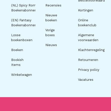
Bestelvoorwaarden
(NL) Spicy Romance
Recensies
Boekenabonnement
Kortingen
Nieuwe
(EN) Fantasy
boeken
Online
Boekenabonnement
boekenclub
Vorige
Losse
boxes
Algemene
boekenboxen
voorwaarden
Nieuws
Boeken
Klachtenregeling
Bookish
Retourneren
Items
Privacy policy
Winkelwagen
Vacatures