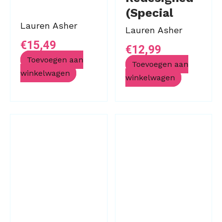
(Special
Lauren Asher
Edition)
Lauren Asher
€
15,49
€
12,99
Toevoegen aan
Toevoegen aan
winkelwagen
winkelwagen