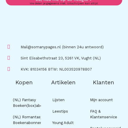
We delen je gegevens niet. Uitschrijven kan altijd.
Mail@somanypages.nl (binnen 24u antwoord)
Sint Elisabethstraat 23, 5261 VK, Vught (NL)
KVK: 81034156 BTW: NL003520978B07
Kopen
Artikelen
Klanten
(NL) Fantasy
Lijsten
Mijn account
Boeken(box)abonnement
Leestips
FAQ &
(NL) Romantasy
Klantenservice
Boekenabonnement
Young Adult