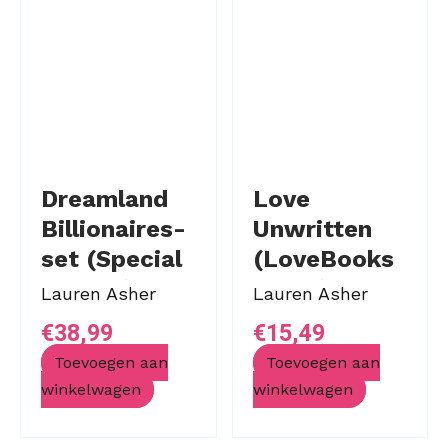
Dreamland
Love
Billionaires-
Unwritten
set (Special
(LoveBooks
Edition)
editie)
Lauren Asher
Lauren Asher
€
38,99
€
15,49
Toevoegen aan
Toevoegen aan
winkelwagen
winkelwagen