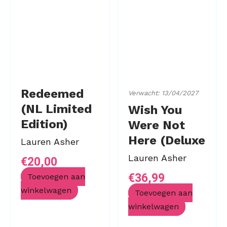
Redeemed
Verwacht: 13/04/2027
(NL Limited
Wish You
Edition)
Were Not
Here (Deluxe
Lauren Asher
Limited
Lauren Asher
€
20,00
Edition)
€
36,99
Toevoegen aan
winkelwagen
Toevoegen aan
winkelwagen