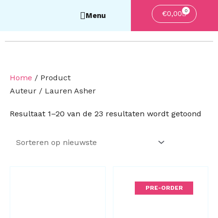
0
Winkelwa
€
0,00
Home
/ Product
Auteur / Lauren Asher
Geso
Resultaat 1–20 van de 23 resultaten wordt getoond
op
nieu
PRE-ORDER