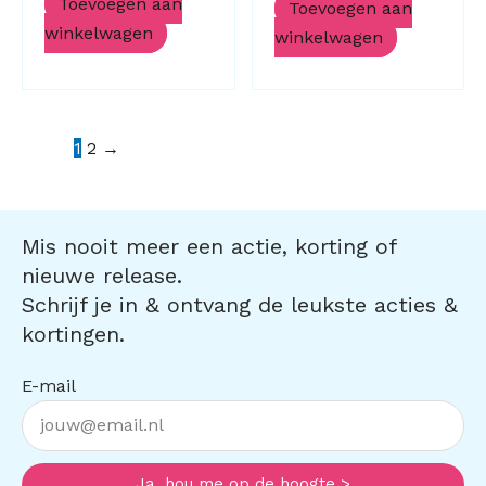
Toevoegen aan
Toevoegen aan
winkelwagen
winkelwagen
1
2
→
Mis nooit meer een actie, korting of
nieuwe release.
Schrijf je in & ontvang de leukste acties &
kortingen.
E-mail
Ja, hou me op de hoogte >