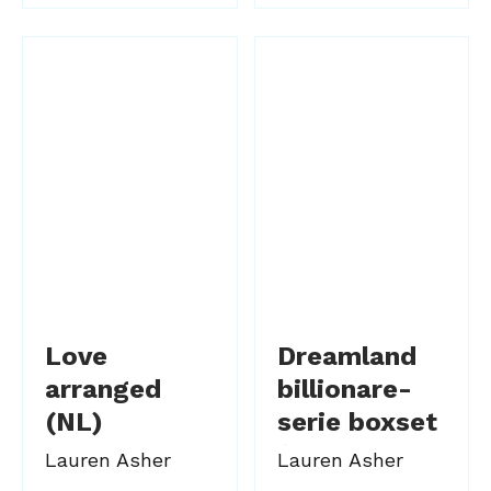
Love
Dreamland
arranged
billionare-
(NL)
serie boxset
(NL Limited
Lauren Asher
Lauren Asher
Editions)