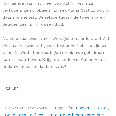
familiehuis aan het meer voordat hij het mag
verkopen. Eén probleem: zijn ex Alana Castillo woont
daar momenteel. De relatie tussen de twee is jaren
geleden zeer pijnlijk geëindigd.
Nu ze elkaar weer vaker zien, gebeurt er iets wat Cal
niet had verwacht: hij wordt weer verliefd op zijn ex-
vriendin. Oude herinneringen en nieuwe geheimen
komen naar boven. Krijgt de liefde van Cal en Alana
ondanks alles een laatste kans?
€
34,99
ISBN:
9789062226900
Categorieën:
Boeken
,
Box-Set
,
Collector’s Editions
,
Genre
,
Nederlands
,
Romance
,