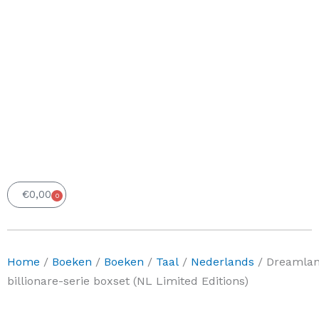
€
0,00
0
Winkelwagen
Home
/
Boeken
/
Boeken
/
Taal
/
Nederlands
/ Dreamla
billionare-serie boxset (NL Limited Editions)