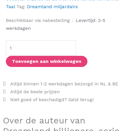
Taal
Tag:
Dreamland miljardairs
Dreamland
Beschikbaar via nabestelling
|
Levertijd: 2-5
billionare-
werkdagen
serie
boxset
(NL
Limited
Toevoegen aan winkelwagen
Editions)
aantal
Altijd binnen 1-2 werkdagen bezorgd in NL & BE
Altijd de beste prijzen
Niet goed of beschadigd? Geld terug!
Over de auteur van
Dreamland billionare-serie