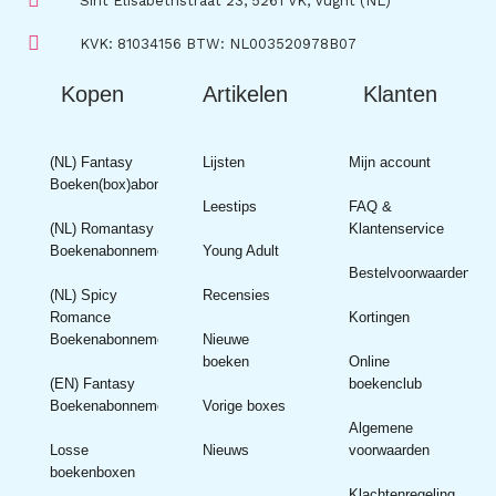
Sint Elisabethstraat 23, 5261 VK, Vught (NL)
KVK: 81034156 BTW: NL003520978B07
Kopen
Artikelen
Klanten
(NL) Fantasy
Lijsten
Mijn account
Boeken(box)abonnement
Leestips
FAQ &
(NL) Romantasy
Klantenservice
Boekenabonnement
Young Adult
Bestelvoorwaarden
(NL) Spicy
Recensies
Romance
Kortingen
Boekenabonnement
Nieuwe
boeken
Online
(EN) Fantasy
boekenclub
Boekenabonnement
Vorige boxes
Algemene
Losse
Nieuws
voorwaarden
boekenboxen
Klachtenregeling