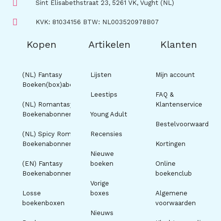
Sint Elisabethstraat 23, 5261 VK, Vught (NL)
KVK: 81034156 BTW: NL003520978B07
Kopen
Artikelen
Klanten
(NL) Fantasy
Lijsten
Mijn account
Boeken(box)abonnement
Leestips
FAQ &
(NL) Romantasy
Klantenservice
Boekenabonnement
Young Adult
Bestelvoorwaarden
(NL) Spicy Romance
Recensies
Boekenabonnement
Kortingen
Nieuwe
(EN) Fantasy
boeken
Online
Boekenabonnement
boekenclub
Vorige
Losse
boxes
Algemene
boekenboxen
voorwaarden
Nieuws