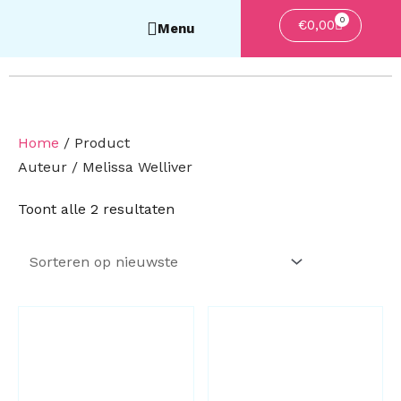
0
Winkelwa
€
0,00
Home
/ Product
Auteur / Melissa Welliver
Gesorteerd
Toont alle 2 resultaten
op
nieuwste