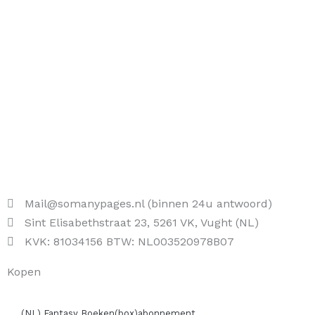
Mail@somanypages.nl (binnen 24u antwoord)
Sint Elisabethstraat 23, 5261 VK, Vught (NL)
KVK: 81034156 BTW: NL003520978B07
Kopen
(NL) Fantasy Boeken(box)abonnement