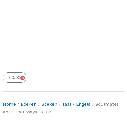
€
0,00
0
Winkelwagen
Home
/
Boeken
/
Boeken
/
Taal
/
Engels
/ Soulmates
and Other Ways to Die