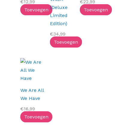
€
12,99
€
22,99
(Deluxe
Toevoegen
Toevoegen
Limited
Edition)
€
34,99
Toevoegen
We Are All
We Have
€
16,99
Toevoegen