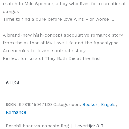
match to Milo Spencer, a boy who lives for recreational
danger.
Time to find a cure before love wins – or worse …
A brand-new high-concept speculative romance story
from the author of My Love Life and the Apocalypse
An enemies-to-lovers soulmate story
Perfect for fans of They Both Die at the End
€
11,24
ISBN:
9781915947130
Categorieën:
Boeken
,
Engels
,
Romance
Soulmates
Beschikbaar via nabestelling
|
Levertijd: 3-7