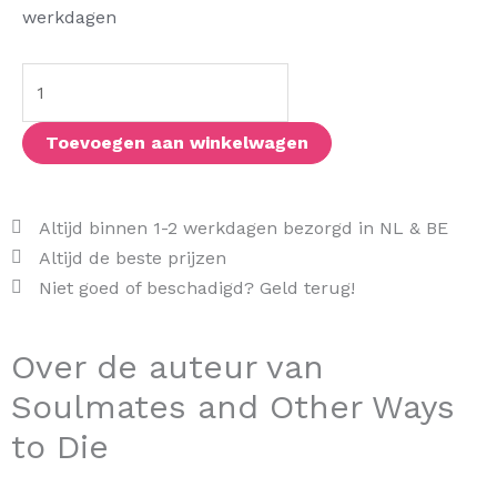
and
werkdagen
Other
Ways
to
Die
Toevoegen aan winkelwagen
aantal
Altijd binnen 1-2 werkdagen bezorgd in NL & BE
Altijd de beste prijzen
Niet goed of beschadigd? Geld terug!
Over de auteur van
Soulmates and Other Ways
to Die