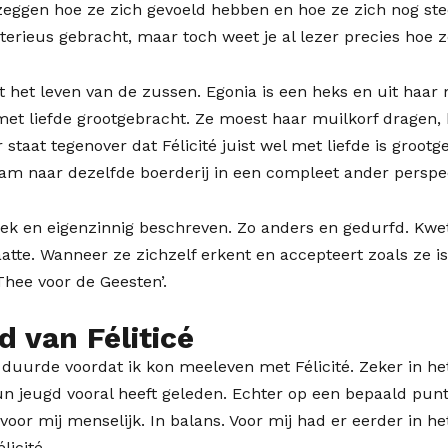
 zeggen hoe ze zich gevoeld hebben en hoe ze zich nog ste
terieus gebracht, maar toch weet je al lezer precies hoe z
 het leven van de zussen. Egonia is een heks en uit haar 
 met liefde grootgebracht. Ze moest haar muilkorf dragen,
aat tegenover dat Félicité juist wel met liefde is groot
nam naar dezelfde boerderij in een compleet ander perspec
ek en eigenzinnig beschreven. Zo anders en gedurfd. Kwets
tte. Wanneer ze zichzelf erkent en accepteert zoals ze is,
‘Thee voor de Geesten’.
 van Féliticé
 duurde voordat ik kon meeleven met Félicité. Zeker in he
n jeugd vooral heeft geleden. Echter op een bepaald punt li
or mij menselijk. In balans. Voor mij had er eerder in h
licité.