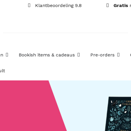
Klantbeoordeling 9.8
Gratis
Open Losse boekenboxen
Open Bookish items & c
Open P
en
Bookish items & cadeaus
Pre-orders
lt