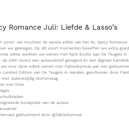
cy Romance Juli: Liefde & Lasso’s
het zover: we mochten de eerste editie van het NL Spicy Romance
ben we gekregen. Op dit soort momenten beseffen we extra goed 
rste editie werkten we samen met April Books aan De Teugels in 
r de SMP-lezers een auteursbrief geregeld én een digitale handtek
we voor deze editie samen met Fablesbynouk aan een geïllustree
e Limited Edition van De Teugels in Handen, geschreven door Pais
 met dubbelzijdig stofomslag
er met folie
edges
 schutbladen
gesigneerde bookplate van de auteur
eursbrief
tercard geïllustreerd door @fablesbynouk