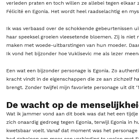
verleden praten en toch willen ze allebei tegen elkaar
Félicité en Egonia. Het wordt heel raadselachtig en mys
Ik was verbaasd over de schokkende gebeurtenissen uit
haar speeksel groeien vleesetende bloemen. Zij is niet
maken met woede-uitbarstingen van hun moeder. Daar st
Ik vond het bijzonder hoe Vuklisevic me als lezer mee
Een wat een bijzonder personage is Egonia. Zo authenti
kracht vindt in de eigenschappen die ze aan zichzelf haa
brengt. Zonder twijfel mijn favoriete personage uit dit 
De wacht op de menselijkheid
Wat ik jammer vond aan dit boek was dat het een tijdje
zich onaardig gedroeg tegen Egonia, terwijl Egonia in hu
kwetsbaar voelt. Vanaf dat moment was het personage vo
had geholpen om meer een verbinding te voelen met Fé