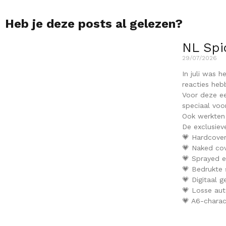
Heb je deze posts al gelezen?
NL Spi
29/07/2026
In juli was 
reacties heb
Voor deze ee
speciaal voo
Ook werkten 
De exclusiev
💗 Hardcover
💗 Naked cov
💗 Sprayed 
💗 Bedrukte
💗 Digitaal 
💗 Losse aut
💗 A6-charac