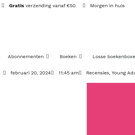
Gratis
verzending vanaf €50
Morgen in huis
Open Abonnementen
Open Boeken
Abonnementen
Boeken
Losse boekenbox
februari 20, 2024
11:45 am
Recensies
,
Young Adu