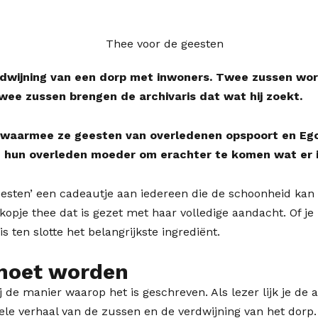
rdwijning van een dorp met inwoners. Twee zussen word
ee zussen brengen de archivaris dat wat hij zoekt.
u waarmee ze geesten van overledenen opspoort en Ego
 hun overleden moeder om erachter te komen wat er i
esten’ een cadeautje aan iedereen die de schoonheid kan z
kopje thee dat is gezet met haar volledige aandacht. Of je
s ten slotte het belangrijkste ingrediënt.
 moet worden
 de manier waarop het is geschreven. Als lezer lijk je de
hele verhaal van de zussen en de verdwijning van het dorp.