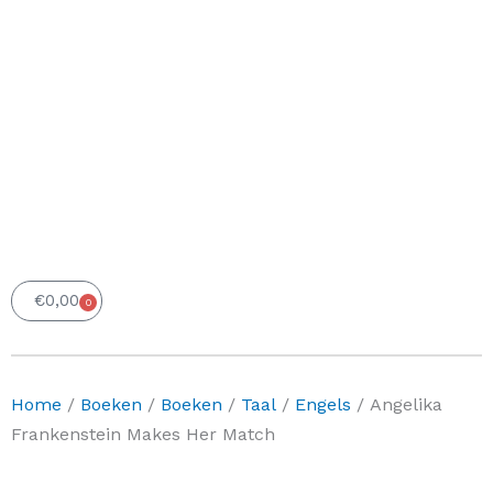
€
0,00
0
Winkelwagen
Home
/
Boeken
/
Boeken
/
Taal
/
Engels
/ Angelika
Frankenstein Makes Her Match