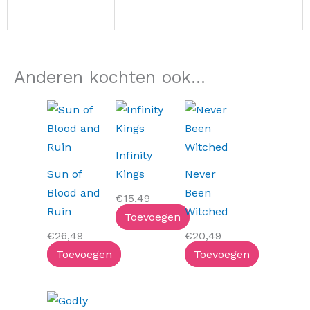
Anderen kochten ook...
Infinity
Sun of
Kings
Never
Blood and
Been
€
15,49
Ruin
Witched
Toevoegen
€
26,49
€
20,49
Toevoegen
Toevoegen