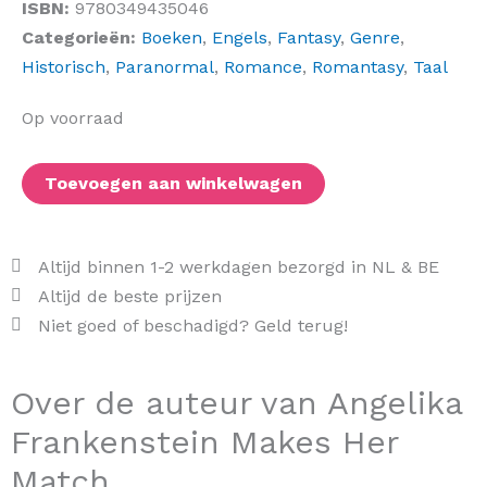
ISBN:
9780349435046
Categorieën:
Boeken
,
Engels
,
Fantasy
,
Genre
,
Historisch
,
Paranormal
,
Romance
,
Romantasy
,
Taal
Angelika
Op voorraad
Frankenstein
Makes
Toevoegen aan winkelwagen
Her
Match
aantal
Altijd binnen 1-2 werkdagen bezorgd in NL & BE
Altijd de beste prijzen
Niet goed of beschadigd? Geld terug!
Over de auteur van Angelika
Frankenstein Makes Her
Match