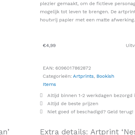
plezier gemaakt, om de fictieve personag
mogelijk tot leven te brengen. De artpri
houtvrij papier met een matte afwerking
€
4,99
Uit
EAN:
6096017862872
Categorieën:
Artprints
,
Bookish
Items
Altijd binnen 1-2 werkdagen bezorgd 
Altijd de beste prijzen
Niet goed of beschadigd? Geld terug!
an’
Extra details: Artprint ‘N