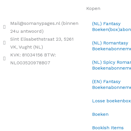
Kopen
Mail@somanypages.nl (binnen
(NL) Fantasy
Boeken(box)abo
24u antwoord)
Sint Elisabethstraat 23, 5261
(NL) Romantasy
VK, Vught (NL)
Boekenabonnem
KVK: 81034156 BTW:
(NL) Spicy Roma
NL003520978B07
Boekenabonnem
(EN) Fantasy
Boekenabonnem
Losse boekenbo
Boeken
Bookish Items