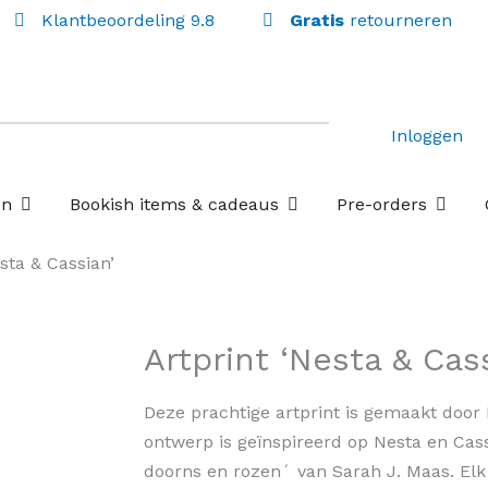
Klantbeoordeling 9.8
Gratis
retourneren
Inloggen
Open Losse boekenboxen
Open Bookish items & c
Open P
en
Bookish items & cadeaus
Pre-orders
sta & Cassian’
Artprint ‘Nesta & Cas
Deze prachtige artprint is gemaakt door B
ontwerp is geïnspireerd op Nesta en Cas
doorns en rozen´ van Sarah J. Maas. Elk 