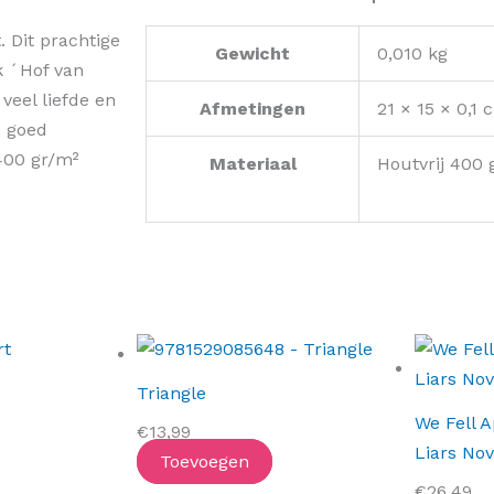
. Dit prachtige
Gewicht
0,010 kg
k ´Hof van
veel liefde en
Afmetingen
21 × 15 × 0,1 
o goed
 400 gr/m²
Materiaal
Houtvrij 400 
Triangle
We Fell A
€
13,99
Liars Nov
Toevoegen
€
26,49