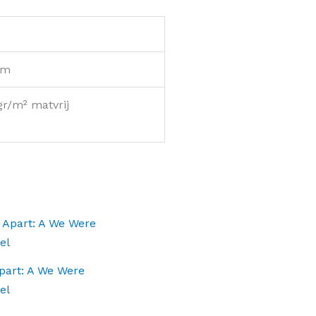
cm
gr/m² matvrij
part: A We Were
el