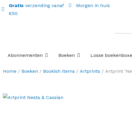
Gratis
verzending vanaf
Morgen in huis
€50
Open Abonnementen
Open Boeken
Abonnementen
Boeken
Losse boekenbox
Home
/
Boeken
/
Bookish Items
/
Artprints
/ Artprint ‘Ne