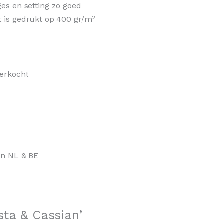
es en setting zo goed
nt is gedrukt op 400 gr/m²
.
verkocht
in NL & BE
esta & Cassian’