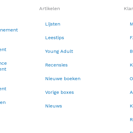
Artikelen
Kla
Lijsten
M
nnement
Leestips
F
ent
Young Adult
B
nce
Recensies
K
ent
Nieuwe boeken
O
ent
Vorige boxes
A
xen
Nieuws
K
R