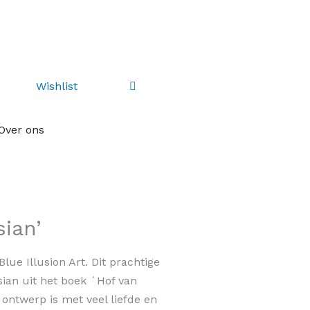
Ontdek ons
kortingsprogramma
Wishlist
adeaus
re-orders
Over ons
sian’
lue Illusion Art. Dit prachtige
sian uit het boek ´Hof van
ontwerp is met veel liefde en