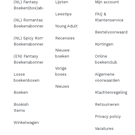
(NL) Fantasy
Lijsten
Mijn account
Boeken(box)abonnement
Leestips
FAQ &
(NL) Romantasy
Klantenservice
Boekenabonnement
Young Adult
Bestelvoorwaarden
(NL) Spicy Romance
Recensies
Boekenabonnement
Kortingen
Nieuwe
(EN) Fantasy
boeken
Online
Boekenabonnement
boekenclub
Vorige
Losse
boxes
Algemene
boekenboxen
voorwaarden
Nieuws
Boeken
Klachtenregeling
Bookish
Retourneren
Items
Privacy policy
Winkelwagen
Vacatures