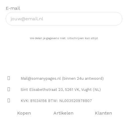
E-mail
Ja, hou me op de hoogte >
We delen je gegevens niet. Uitschrijven kan altijd.
Mail@somanypages.nl (binnen 24u antwoord)
Sint Elisabethstraat 23, 5261 VK, Vught (NL)
KVK: 81034156 BTW: NL003520978B07
Kopen
Artikelen
Klanten