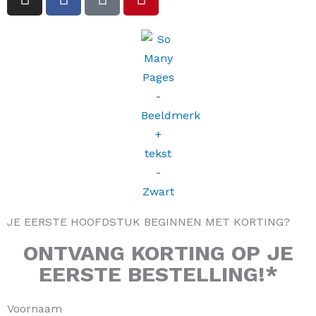
n
a
i
i
s
c
k
n
t
e
t
t
a
b
o
e
g
o
k
r
r
o
e
a
k
s
m
-
t
f
JE EERSTE HOOFDSTUK BEGINNEN MET KORTING?
ONTVANG
KORTING
OP JE
EERSTE BESTELLING!*
Voornaam