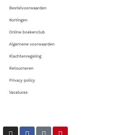
Bestelvoorwaarden
Kortingen
Online boekenclub
Algemene voorwaarden
Klachtenregeling
Retourneren
Privacy policy
Vacatures
I
F
T
P