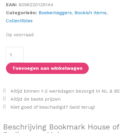
EAN:
6096220129144
Categorieën:
Boekenleggers
,
Bookish Items
,
Collectibles
Bookmark
Op voorraad
House
of
Radiance
-
Toevoegen aan winkelwagen
Mei
aantal
Altijd binnen 1-2 werkdagen bezorgd in NL & BE
Altijd de beste prijzen
Niet goed of beschadigd? Geld terug!
Beschrijving Bookmark House of