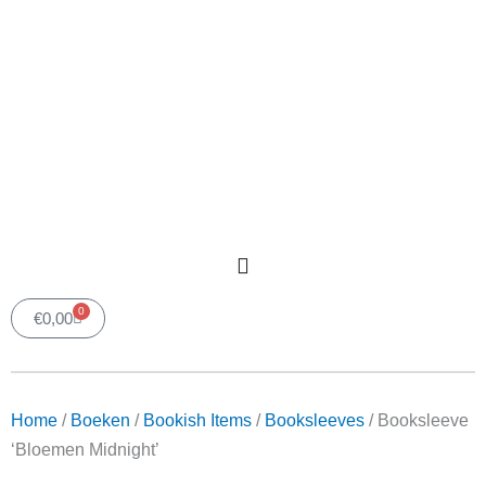
0
Winkelwagen
€
0,00
Home
/
Boeken
/
Bookish
Items
/
Booksleeves
/ Booksleeve ‘Bloemen Midnight’