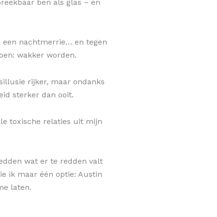
breekbaar ben als glas – en
n een nachtmerrie… en tegen
oen: wakker worden.
sillusie rijker, maar ondanks
id sterker dan ooit.
le toxische relaties uit mijn
edden wat er te redden valt
ie ik maar één optie: Austin
me laten.