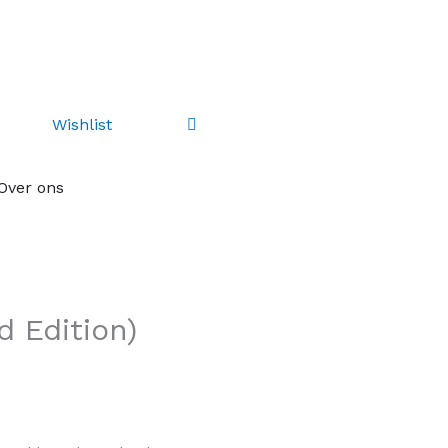
Ontdek ons
kortingsprogramma
Wishlist
adeaus
re-orders
Over ons
d Edition)