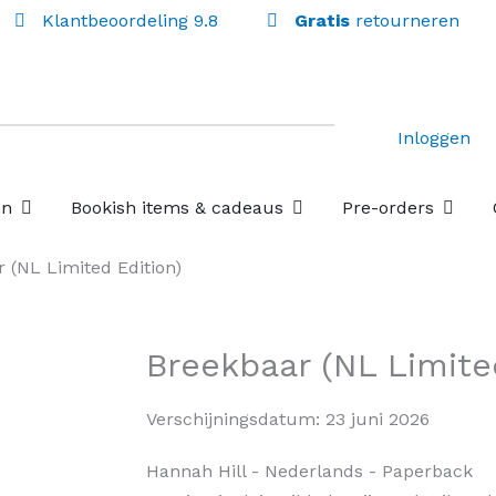
Klantbeoordeling 9.8
Gratis
retourneren
Inloggen
Open Losse boekenboxen
Open Bookish items & c
Open P
en
Bookish items & cadeaus
Pre-orders
 (NL Limited Edition)
Breekbaar (NL Limite
Verschijningsdatum:
23 juni 2026
Hannah Hill
- Nederlands
- Paperback