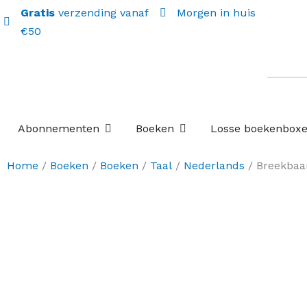
Gratis
verzending vanaf
Morgen in huis
€50
Open Abonnementen
Open Boeken
Abonnementen
Boeken
Losse boekenbox
Home
/
Boeken
/
Boeken
/
Taal
/
Nederlands
/ Breekbaar