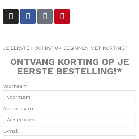
I
F
T
P
n
a
i
i
s
c
k
n
t
e
t
t
a
b
o
e
JE EERSTE HOOFDSTUK BEGINNEN MET KORTING?
g
o
k
r
r
o
e
ONTVANG
KORTING
OP JE
a
k
s
EERSTE BESTELLING!*
m
-
t
f
Voornaam
Achternaam
E-mail