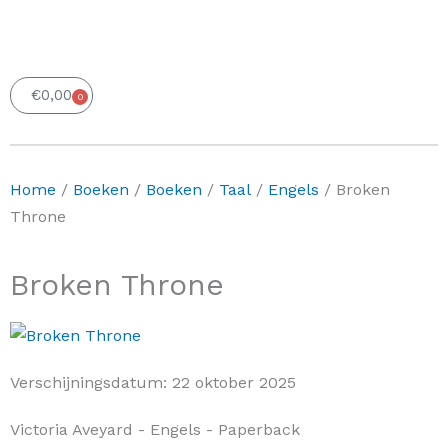
€
0,00
0
Winkelwagen
Home
/
Boeken
/
Boeken
/
Taal
/
Engels
/ Broken
Throne
Broken Throne
Verschijningsdatum:
22 oktober 2025
Victoria Aveyard
- Engels
- Paperback