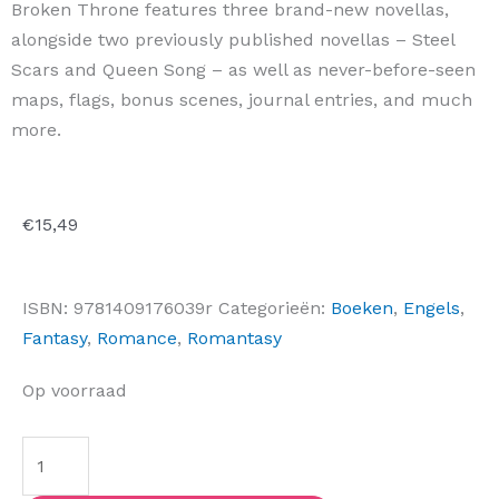
Broken Throne features three brand-new novellas,
alongside two previously published novellas – Steel
Scars and Queen Song – as well as never-before-seen
maps, flags, bonus scenes, journal entries, and much
more.
€
15,49
ISBN:
9781409176039r
Categorieën:
Boeken
,
Engels
,
Fantasy
,
Romance
,
Romantasy
Broken
Op voorraad
Throne
aantal