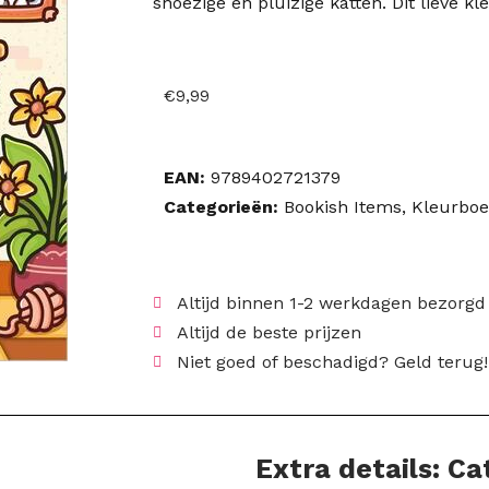
snoezige en pluizige katten. Dit lieve kl
€
9,99
EAN:
9789402721379
Categorieën:
Bookish Items
,
Kleurbo
Altijd binnen 1-2 werkdagen bezorgd
Altijd de beste prijzen
Niet goed of beschadigd? Geld terug!
Extra details: C