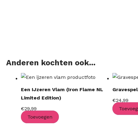
Anderen kochten ook...
Een IJzeren Vlam (Iron Flame NL
Gravespell
Limited Edition)
€
24,99
€
29,99
Toevoe
Toevoegen