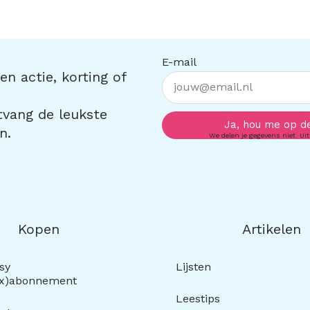
E-mail
n actie, korting of
ntvang de leukste
Ja, hou me op d
n.
We delen je gegevens niet. Uit
Kopen
Artikelen
sy
Lijsten
ox)abonnement
Leestips