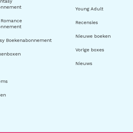
ntasy
onnement
Young Adult
y Romance
Recensies
onnement
Nieuwe boeken
asy Boekenabonnement
Vorige boxes
kenboxen
Nieuws
tems
gen