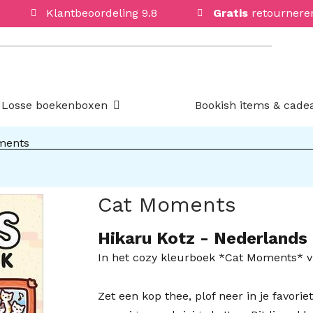
Klantbeoordeling 9.8
Gratis
retournere
Open Losse boekenboxen
Losse boekenboxen
Bookish items & cade
ments
Cat Moments
Hikaru Kotz
- Nederlands
In het cozy kleurboek *Cat Moments* vi
Zet een kop thee, plof neer in je favorie