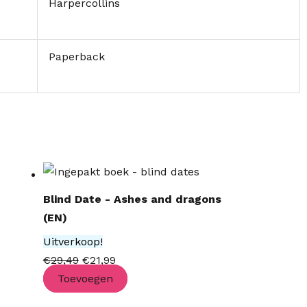
Harpercollins
Paperback
Oorspronkelijke
Huidige
prijs
prijs
Blind Date - Ashes and dragons
was:
is:
(EN)
€29,49.
€21,99.
Uitverkoop!
€
29,49
€
21,99
Toevoegen