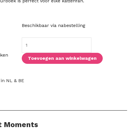
eurboek is perfect voor elke kattenfan.
Cat
Beschikbaar via nabestelling
Moments
aantal
eken
Toevoegen aan winkelwagen
 in NL & BE
at Moments