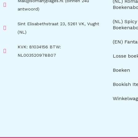
Mail@somanypages.nl (binnen 24u
(NL) Roma
Boekenab
antwoord)
(NL) Spic
Sint Elisabethstraat 23, 5261 VK, Vught
Boekenab
(NL)
(EN) Fant
KVK: 81034156 BTW:
NL003520978B07
Losse boe
Boeken
Bookish I
Winkelwa