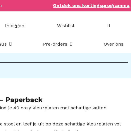
n
Ontdek ons kortingsprogramma
Inloggen
Wishlist
Open Bookish items & cadeaus
Open Pre-orders
aus
Pre-orders
Over ons
- Paperback
nd je 40 cozy kleurplaten met schattige katten.
te stoel en leef je uit op deze schattige kleurplaten vol