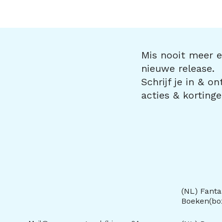
Mis nooit meer ee
nieuwe release.
Schrijf je in & o
acties & kortinge
(NL) Fanta
Boeken(b