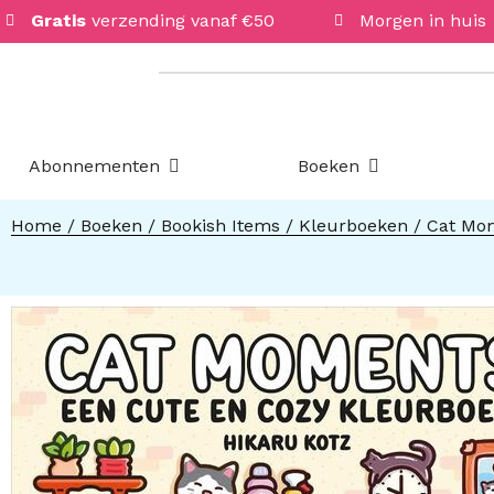
Gratis
verzending vanaf €50
Morgen in huis
Open Abonnementen
Open Boeken
Abonnementen
Boeken
Home
/
Boeken
/
Bookish Items
/
Kleurboeken
/ Cat Mo