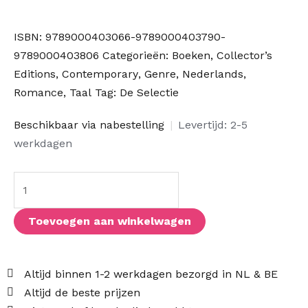
ISBN:
9789000403066-9789000403790-
9789000403806
Categorieën:
Boeken
,
Collector’s
Editions
,
Contemporary
,
Genre
,
Nederlands
,
Romance
,
Taal
Tag:
De Selectie
De
Beschikbaar via nabestelling
|
Levertijd: 2-5
Selectie-
werkdagen
trilogie
(NL
Limited
Edition)
Toevoegen aan winkelwagen
aantal
Altijd binnen 1-2 werkdagen bezorgd in NL & BE
Altijd de beste prijzen