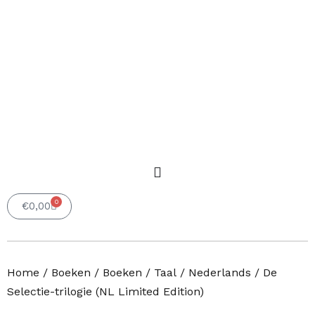
0
Winkelwagen
€
0,00
Home
/
Boeken
/
Boeken
/
Taal
/
Nederlands
/ De
Selectie-trilogie (NL Limited Edition)