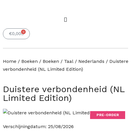
0
Winkelwagen
€
0,00
Home
/
Boeken
/
Boeken
/
Taal
/
Nederlands
/ Duistere
verbondenheid (NL Limited Edition)
Duistere verbondenheid (NL
Limited Edition)
PRE-ORDER
Verschijningdatum: 25/08/2026