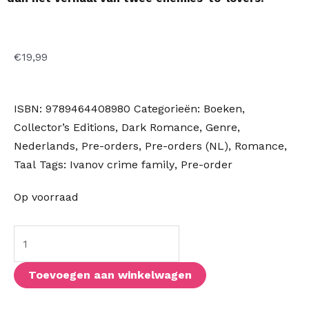
€
19,99
ISBN:
9789464408980
Categorieën:
Boeken
,
Collector’s Editions
,
Dark Romance
,
Genre
,
Nederlands
,
Pre-orders
,
Pre-orders (NL)
,
Romance
,
Taal
Tags:
Ivanov crime family
,
Pre-order
Duistere
Op voorraad
verbondenheid
(NL
Limited
Edition)
Toevoegen aan winkelwagen
aantal