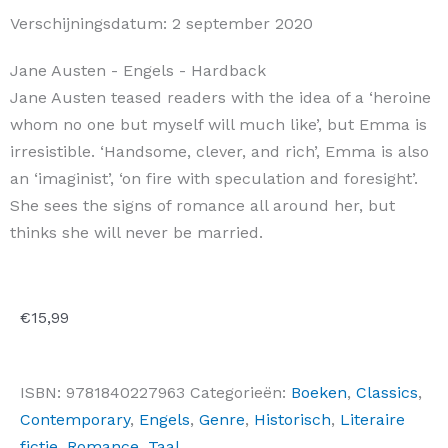
Verschijningsdatum:
2 september 2020
Jane Austen
- Engels
- Hardback
Jane Austen teased readers with the idea of a ‘heroine
whom no one but myself will much like’, but Emma is
irresistible. ‘Handsome, clever, and rich’, Emma is also
an ‘imaginist’, ‘on fire with speculation and foresight’.
She sees the signs of romance all around her, but
thinks she will never be married.
€
15,99
ISBN:
9781840227963
Categorieën:
Boeken
,
Classics
,
Contemporary
,
Engels
,
Genre
,
Historisch
,
Literaire
fictie
,
Romance
,
Taal