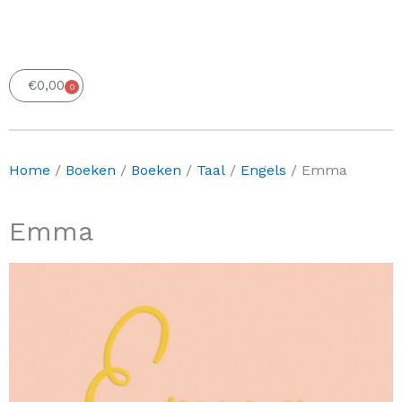
€
0,00
0
Winkelwagen
Home
/
Boeken
/
Boeken
/
Taal
/
Engels
/ Emma
Emma