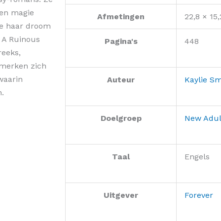
 en magie
Afmetingen
22,8 × 15
ze haar droom
 A Ruinous
Pagina's
448
reeks,
nmerken zich
waarin
Auteur
Kaylie Sm
.
Doelgroep
New Adul
Taal
Engels
Uitgever
Forever