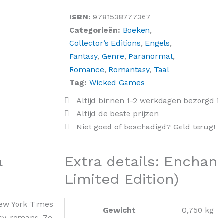
ISBN:
9781538777367
Categorieën:
Boeken
,
Collector’s Editions
,
Engels
,
Fantasy
,
Genre
,
Paranormal
,
Romance
,
Romantasy
,
Taal
Tag:
Wicked Games
Altijd binnen 1-2 werkdagen bezorgd 
Altijd de beste prijzen
Niet goed of beschadigd? Geld terug!
a
Extra details: Enchan
Limited Edition)
New York Times
Gewicht
0,750 kg
sy-romans. Ze