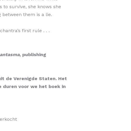
es to survive, she knows she
g between them is a lie.
antra’s first rule . . .
antasma
, publishing
it de Verenigde Staten. Het
e duren voor we het boek in
verkocht