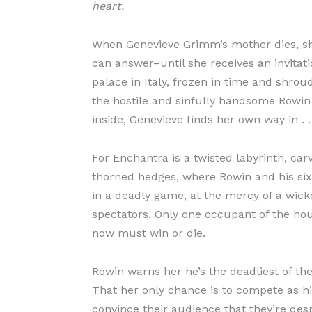
heart.
When Genevieve Grimm’s mother dies, she
can answer–until she receives an invitat
palace in Italy, frozen in time and shrou
the hostile and sinfully handsome Rowin 
inside, Genevieve finds her own way in . .
For Enchantra is a twisted labyrinth, ca
thorned hedges, where Rowin and his six 
in a deadly game, at the mercy of a wick
spectators. Only one occupant of the ho
now must win or die.
Rowin warns her he’s the deadliest of the
That her only chance is to compete as his
convince their audience that they’re desp