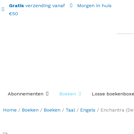
Gratis
verzending vanaf
Morgen in huis
€50
Open Abonnementen
Open Boeken
Abonnementen
Boeken
Losse boekenbox
Home
/
Boeken
/
Boeken
/
Taal
/
Engels
/ Enchantra (Del