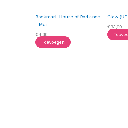
Bookmark House of Radiance
Glow (US 
- Mei
€
33,99
€
4,99
Toevo
Toevoegen