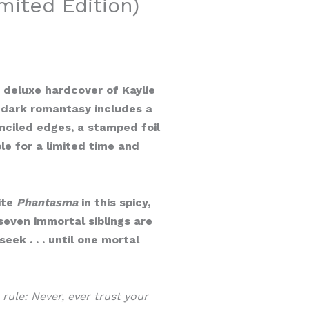
mited Edition)
deluxe hardcover of Kaylie
 dark romantasy includes a
nciled edges, a stamped foil
le for a limited time and
ite
Phantasma
in this spicy,
even immortal siblings are
ek . . . until one mortal
rule: Never, ever trust your