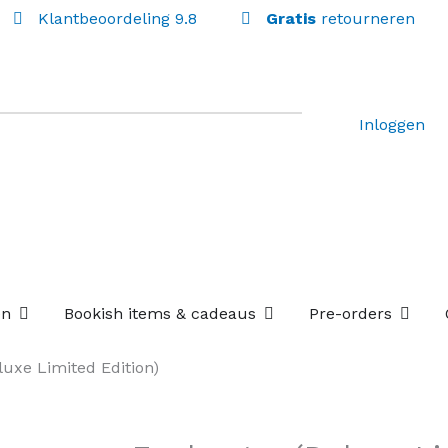
Klantbeoordeling 9.8
Gratis
retourneren
Inloggen
Open Losse boekenboxen
Open Bookish items & c
Open P
en
Bookish items & cadeaus
Pre-orders
uxe Limited Edition)