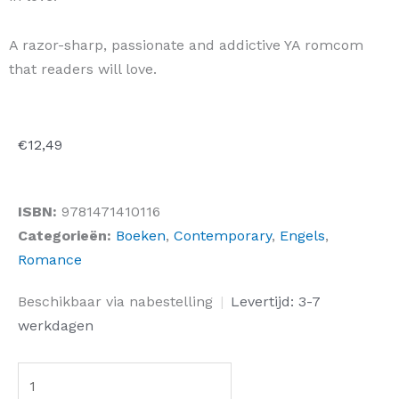
A razor-sharp, passionate and addictive YA romcom
that readers will love.
€
12,49
ISBN:
9781471410116
Categorieën:
Boeken
,
Contemporary
,
Engels
,
Romance
Excuse
Beschikbaar via nabestelling
|
Levertijd: 3-7
Me
werkdagen
While
I
Ugly