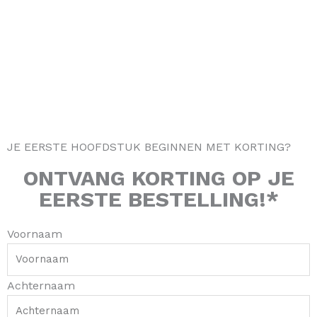
a
b
o
e
g
o
k
r
r
o
e
a
k
s
m
-
t
f
JE EERSTE HOOFDSTUK BEGINNEN MET KORTING?
ONTVANG
KORTING
OP JE
EERSTE BESTELLING!*
Voornaam
Achternaam