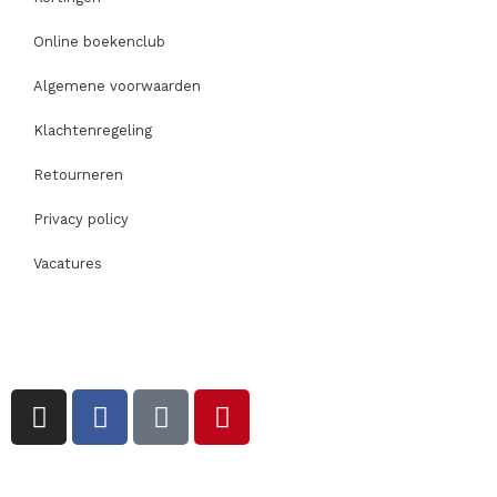
Online boekenclub
Algemene voorwaarden
Klachtenregeling
Retourneren
Privacy policy
Vacatures
I
F
T
P
n
a
i
i
s
c
k
n
t
e
t
t