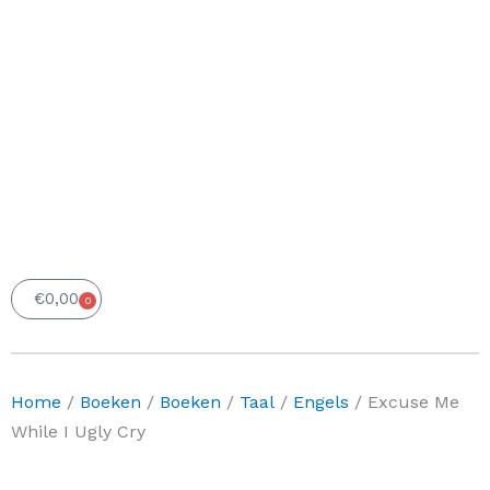
€
0,00
0
Winkelwagen
Home
/
Boeken
/
Boeken
/
Taal
/
Engels
/ Excuse Me
While I Ugly Cry