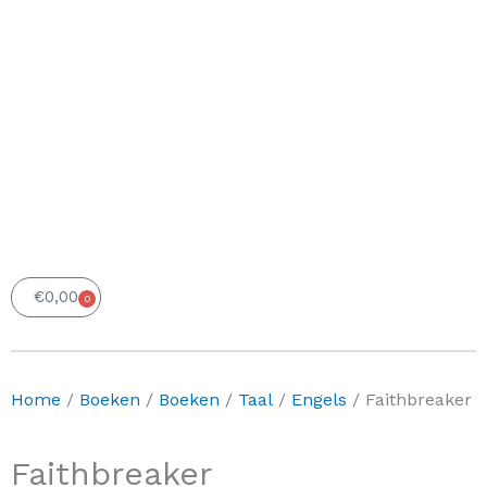
€
0,00
0
Winkelwagen
Home
/
Boeken
/
Boeken
/
Taal
/
Engels
/ Faithbreaker
Faithbreaker