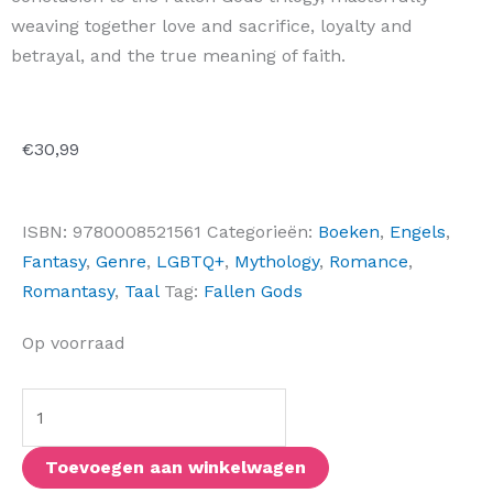
weaving together love and sacrifice, loyalty and
betrayal, and the true meaning of faith.
€
30,99
ISBN:
9780008521561
Categorieën:
Boeken
,
Engels
,
Fantasy
,
Genre
,
LGBTQ+
,
Mythology
,
Romance
,
Romantasy
,
Taal
Tag:
Fallen Gods
Faithbreaker
Op voorraad
aantal
Toevoegen aan winkelwagen