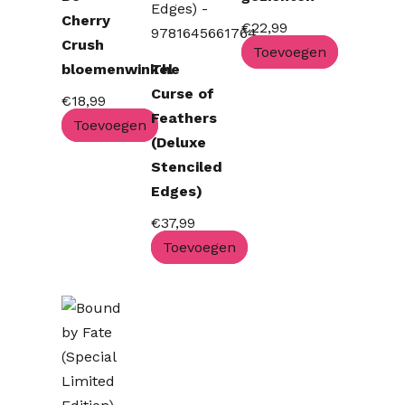
Cherry
€
22,99
Crush
Toevoegen
bloemenwinkel
The
Curse of
€
18,99
Feathers
Toevoegen
(Deluxe
Stenciled
Edges)
€
37,99
Toevoegen