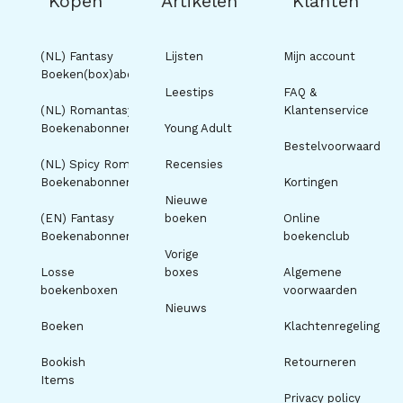
Kopen
Artikelen
Klanten
(NL) Fantasy
Lijsten
Mijn account
Boeken(box)abonnement
Leestips
FAQ &
(NL) Romantasy
Klantenservice
Boekenabonnement
Young Adult
Bestelvoorwaarden
(NL) Spicy Romance
Recensies
Boekenabonnement
Kortingen
Nieuwe
(EN) Fantasy
boeken
Online
Boekenabonnement
boekenclub
Vorige
Losse
boxes
Algemene
boekenboxen
voorwaarden
Nieuws
Boeken
Klachtenregeling
Bookish
Retourneren
Items
Privacy policy