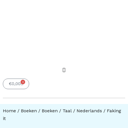
0
Winkelwagen
€
0,00
Home
/
Boeken
/
Boeken
/
Taal
/
Nederlands
/ Faking
it