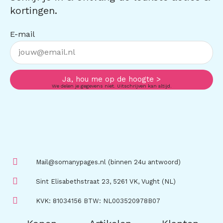
kortingen.
E-mail
Ja, hou me op de hoogte >
We delen je gegevens niet. Uitschrijven kan altijd.
Mail@somanypages.nl (binnen 24u antwoord)
Sint Elisabethstraat 23, 5261 VK, Vught (NL)
KVK: 81034156 BTW: NL003520978B07