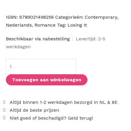
ISBN:
9789021498256
Categorieën:
Contemporary
,
Nederlands
,
Romance
Tag:
Losing It
Faking
Beschikbaar via nabestelling
|
Levertijd: 2-5
it
werkdagen
aantal
Toevoegen aan winkelwagen
Altijd binnen 1-2 werkdagen bezorgd in NL & BE
Altijd de beste prijzen
Niet goed of beschadigd? Geld terug!