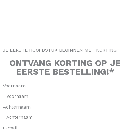
g
o
k
r
r
o
e
a
k
s
m
-
t
f
JE EERSTE HOOFDSTUK BEGINNEN MET KORTING?
ONTVANG
KORTING
OP JE
EERSTE BESTELLING!*
Voornaam
Achternaam
E-mail