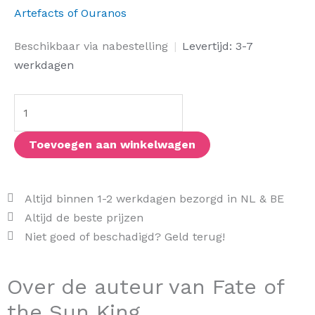
Artefacts of Ouranos
Fate
Beschikbaar via nabestelling
|
Levertijd: 3-7
of
werkdagen
the
Sun
King
aantal
Toevoegen aan winkelwagen
Altijd binnen 1-2 werkdagen bezorgd in NL & BE
Altijd de beste prijzen
Niet goed of beschadigd? Geld terug!
Over de auteur van Fate of
the Sun King