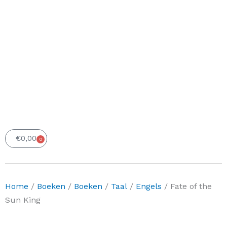
€
0,00
0
Winkelwagen
Home
/
Boeken
/
Boeken
/
Taal
/
Engels
/ Fate of the
Sun King