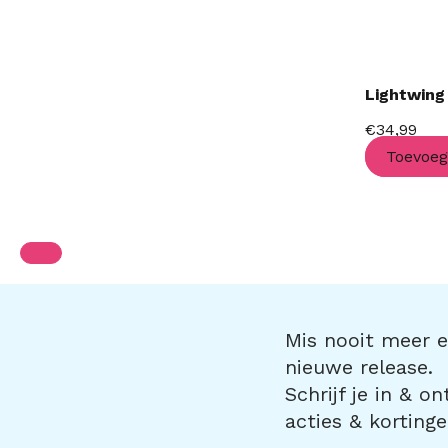
Lightwing 
€
34,99
Toevoe
Mis nooit meer ee
nieuwe release.
Schrijf je in & o
acties & kortinge