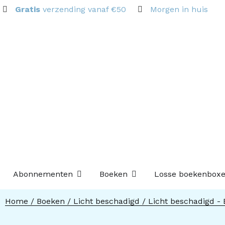
Gratis
verzending vanaf €50
Morgen in huis
Open Abonnementen
Open Boeken
Abonnementen
Boeken
Losse boekenbox
Home
/
Boeken
/
Licht beschadigd
/
Licht beschadigd -