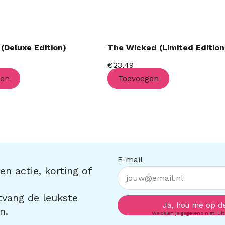
(Deluxe Edition)
The Wicked (Limited Edition
€
23,49
gen
Toevoegen
E-mail
n actie, korting of
ntvang de leukste
Ja, hou me op d
n.
We delen je gegevens niet. Uit