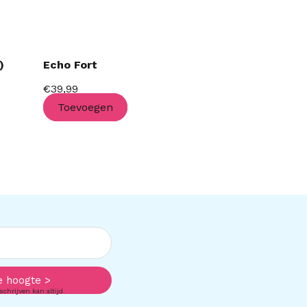
)
Echo Fort
€
39,99
Toevoegen
e hoogte >
schrijven kan altijd.