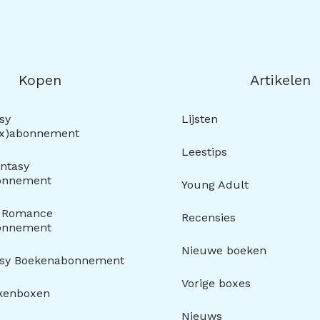
Kopen
Artikelen
sy
Lijsten
ox)abonnement
Leestips
ntasy
onnement
Young Adult
y Romance
Recensies
onnement
Nieuwe boeken
asy Boekenabonnement
Vorige boxes
kenboxen
Nieuws