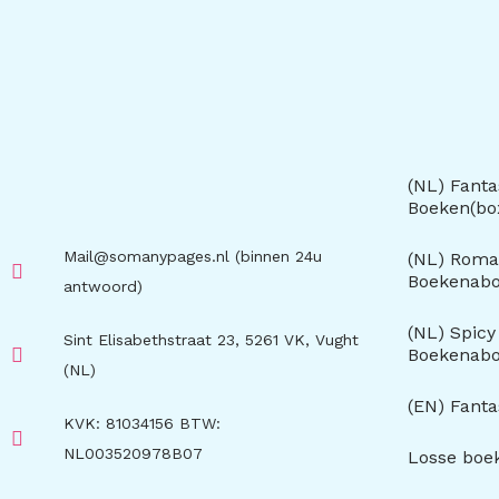
(NL) Fanta
Boeken(b
Mail@somanypages.nl (binnen 24u
(NL) Roma
Boekenab
antwoord)
(NL) Spic
Sint Elisabethstraat 23, 5261 VK, Vught
Boekenab
(NL)
(EN) Fant
KVK: 81034156 BTW:
NL003520978B07
Losse boe