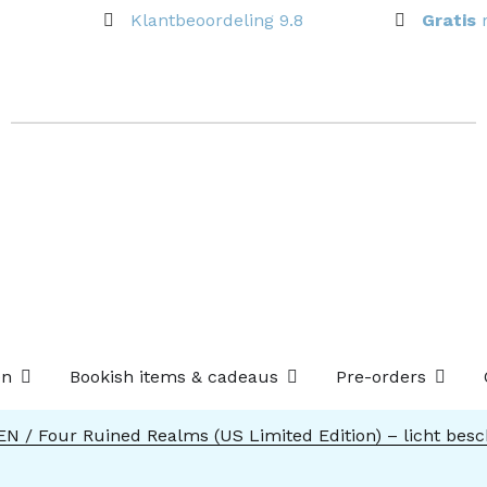
Klantbeoordeling 9.8
Gratis
Open Losse boekenboxen
Open Bookish items & c
Open P
en
Bookish items & cadeaus
Pre-orders
 EN
/ Four Ruined Realms (US Limited Edition) – licht bes