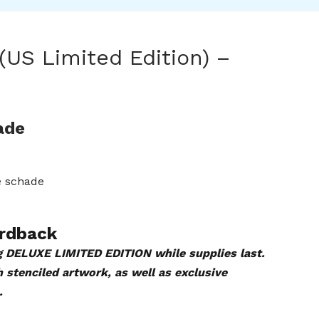
US Limited Edition) –
ade
e schade
rdback
g DELUXE LIMITED EDITION while supplies last.
 stenciled artwork, as well as exclusive
.