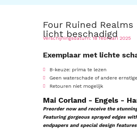
Four Ruined Realms (
licht beschadigd
Verschijningsdatum:
18 februari 2025
Exemplaar met lichte sch
B-keuze: prima te lezen
Geen waterschade of andere ernstig
Retouren niet mogelijk
Mai Corland
- Engels
- Ha
Preorder now and receive the stunnin
Featuring gorgeous sprayed edges with
endpapers and special design features