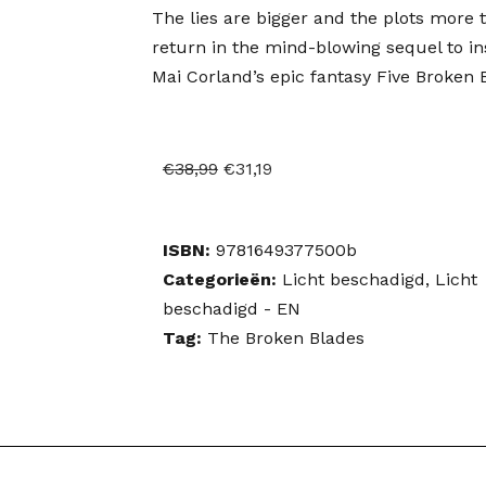
The lies are bigger and the plots more
return in the mind-blowing sequel to i
Mai Corland’s epic fantasy Five Broken 
Oorspronkelijke
Huidige
€
38,99
€
31,19
prijs
prijs
was:
is:
ISBN:
9781649377500b
€38,99.
€31,19.
Categorieën:
Licht beschadigd
,
Licht
beschadigd - EN
Tag:
The Broken Blades