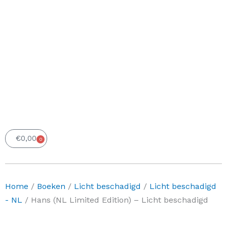
€
0,00
0
Winkelwagen
Home
/
Boeken
/
Licht beschadigd
/
Licht beschadigd
- NL
/ Hans (NL Limited Edition) – Licht beschadigd