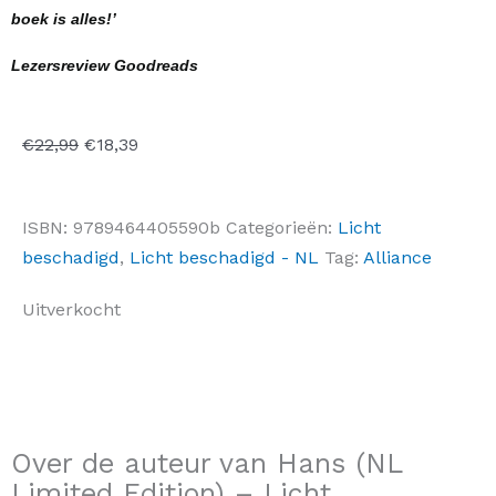
boek is alles!’
Lezersreview Goodreads
Oorspronkelijke
Huidige
€
22,99
€
18,39
prijs
prijs
was:
is:
ISBN:
9789464405590b
Categorieën:
Licht
€22,99.
€18,39.
beschadigd
,
Licht beschadigd - NL
Tag:
Alliance
Uitverkocht
Over de auteur van Hans (NL
Limited Edition) – Licht