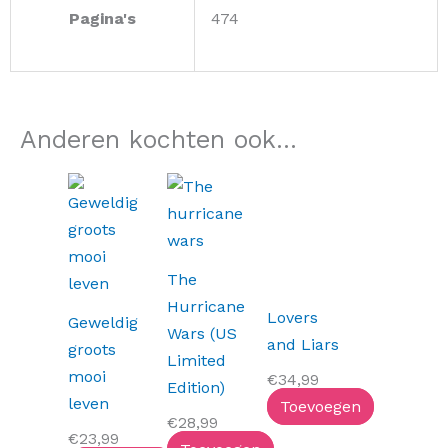
Pagina's
474
Anderen kochten ook...
The
Hurricane
Lovers
Geweldig
Wars (US
and Liars
groots
Limited
mooi
€
34,99
Edition)
leven
Toevoegen
€
28,99
€
23,99