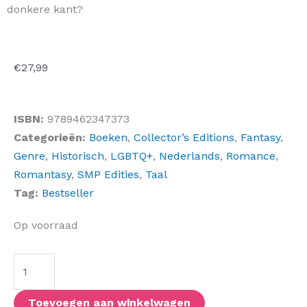
donkere kant?
€
27,99
ISBN:
9789462347373
Categorieën:
Boeken
,
Collector’s Editions
,
Fantasy
,
Genre
,
Historisch
,
LGBTQ+
,
Nederlands
,
Romance
,
Romantasy
,
SMP Edities
,
Taal
Tag:
Bestseller
Heavenly
Op voorraad
Tyrant
(NL
SMP
Editie)
Toevoegen aan winkelwagen