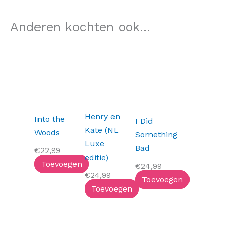
Anderen kochten ook...
Henry en
Into the
I Did
Kate (NL
Woods
Something
Luxe
Bad
€
22,99
editie)
Toevoegen
€
24,99
€
24,99
Toevoegen
Toevoegen