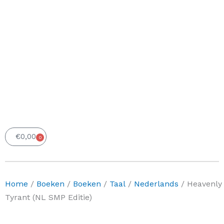
€
0,00
0
Winkelwagen
Home
/
Boeken
/
Boeken
/
Taal
/
Nederlands
/ Heavenly
Tyrant (NL SMP Editie)